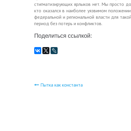
стигматизирующих ярлыков нет. Мы просто д
кто оказался в наиболее уязвимом положении
федеральной и региональной власти для тако
период без потерь и конфликтов.
Поделиться ссылкой:
Пытка как константа
Навигация
по
записям