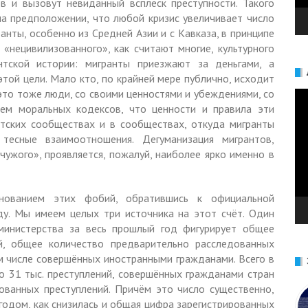
в и вызовут невиданный всплеск преступности. Такого
на предположении, что любой кризис увеличивает число
ранты, особенно из Средней Азии и с Кавказа, в принципе
 «нецивилизованного», как считают многие, культурного
нтской истории: мигранты приезжают за деньгами, а
той цели. Мало кто, по крайней мере публично, исходит
это тоже люди, со своими ценностями и убеждениями, со
Ви
ем моральных кодексов, что ценности и правила эти
нтских сообществах и в сообществах, откуда мигранты
сные взаимоотношения. Дегуманизация мигрантов,
ужого», проявляется, пожалуй, наиболее ярко именно в
нованием этих фобий, обратившись к официальной
ду. Мы имеем целых три источника на этот счёт. Один
 министерства за весь прошлый год фигурирует общее
ий, общее количество предварительно расследованных
ом числе совершённых иностранными гражданами. Всего в
 31 тыс. преступлений, совершённых гражданами стран
ованных преступлений. Причём это число существенно,
 годом, как снизилась и общая цифра зарегистрированных