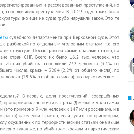
зарегистрированных и расследованных преступлений, но
ц, совершивших преступления. В 2019 году таких было
окуратуры (но ещё не суда) грубо нарушили закон. Это те
ов.
чёты
судебного департамента при Верховном суде. Этот
 с разбивкой по отдельным уголовным статьям, т.е. его
 о её структуре. Посмотрим на самые опасные статьи, по
не стран СНГ. Всего их было 16,2 тыс. человек, что
х. Из них убийства совершили 232 человека (3,1% от
бщего числа), кражи – 3284 (2,2% от общего числа), по
человека (28,5% от общего числа), по наркотическим –
делать? В-первых, доля преступлений, совершённых
) пропорционально почти в 2 раза (!) меньше доли самих
и (это примерно 9 млн человек к 147 млн россиянам), и в
озраста) населении. Правда, если судить по приговорам,
ислу осуждённых по террористическим статьям она выше
римерно такая же, по убийствам, кражам и наркотическим