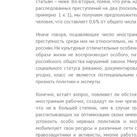
статьям – ниже. Во-вторых, помня, что речь 
расследованных преступлений на два (поскол
примерно 1 к 1), мы получаем предположител
человек, что составляет 0,6% от общего числа
Иначе говоря, подавляющее число иностран
преступность среди них ни относительно, ни
россиян. Ни культурные отличительные особенн
образа жизни не воспроизводит особого, па
российского общества нарушений закона. Мигр
социального статуса (неважно, документирова
угодно, класс не являются потенциальными
признать политики и эксперты.
Конечно, встаёт вопрос, повлияют ли обстоя
иностранным рабочих, создадут ли они чрезв
что не в большей степени, чем в случае г
рассчитывающих на оптимизацию своих имеющ
успокоить особо нервных политиков и экс
мобилизуют свои ресурсы и различные сети 
правозащитники и активисты, многие работо