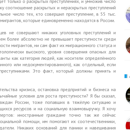
идёт только о раскрытых преступлениях, и умножив число
ьку соотношение раскрытых и нераскрытых преступлений
ьное число тех, кто совершил преступление, в 55 тыс.
 мигрантов, которые единовременно находятся в России.
цев не совершают никаких уголовных преступлений и
 тем более абсолютно не превышает преступности среди
ости мигрантов, ни сам факт их миграционного статуса и
тологически высокого, уровня совершения опасных для
анты как категория людей, как носители определённого
нного или недокументированного), как отдельный, если
 преступниками. Это факт, который должны принять и
тельства кризиса, остановка предприятий и бизнеса на
ычайные условия для роста преступности? Я бы сказал,
раждан России, тоже попавших в тяжёлую ситуацию и
ихся ресурсов и на социальную взаимовыручку. Я хочу
пертов: иностранные граждане точно так же сейчас
социальной помощи, им помогают их соотечественники,
датели. Никаких оснований для паники и навешивания