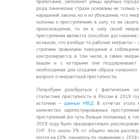
пропитания, заполонят улицы крупных городо
рода панические страхи основаны не только 
нарушений закона, но и из убеждения, что миг
склонны к преступлениям в силу то ли своего
происхождения, то ли в силу своей мигра
преступления являются способом достижения э
из мысли, что вообще-то рабочие мигранты – 
строгими правилами поведения и соблюдени
контролируются, в том числе, в самих мигра
вышли и с которыми они поддерживают те
необходимая для создания образа «опасного ч
вопросе о мигрантской преступности.
Попробуем разобраться с фактическим ос
статистике преступности в России в 2019 го
источник –
данные МВД
. В отчётах этого
количество зарегистрированных преступлен
преступлений (их чуть больше половины), в т
2019 году было предварительно расследовано
СНГ. Это около 3% от общего числа расслед
почти на 10%, снизилось по сравнению с 2018