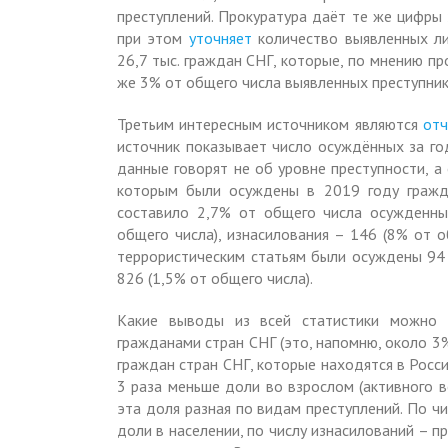
преступлений. Прокуратура даёт те же цифры 
при этом
уточняет
количество выявленных ли
26,7 тыс. граждан СНГ, которые, по мнению пр
же 3% от общего числа выявленных преступник
Третьим интересным источником являются
от
источник показывает число осуждённых за год
данные говорят не об уровне преступности, а
которым были осуждены в 2019 году гражда
составило 2,7% от общего числа осужденны
общего числа), изнасилования – 146 (8% от о
террористическим статьям были осуждены 94 
826 (1,5% от общего числа).
Какие выводы из всей статистики можно с
гражданами стран СНГ (это, напомню, около 3%
граждан стран СНГ, которые находятся в Росси
3 раза меньше доли во взрослом (активного в
эта доля разная по видам преступлений. По ч
доли в населении, по числу изнасилований – п