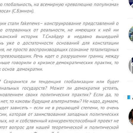
ую глобальность, на всемирную «революцию популизма»
оса» (С.Бэннон).
ции стали
fake
news– конструирование представлений о
ью оторванных от реальности, не имеющих к ней ни
иканский историк Т.Снайдер в недавно вышедшей
чь уже о достаточности оснований для констатации
ия, не просто воспроизводящих сознание тоталитарных
превзошедших. Речь идет о разрушении границ между
ньше говорили о кризисе демократических практик, то
х основ демократии.
? Сохранится ли тенденция глобализации или будет
ональных государств? Может ли демократия устоять,
овлением своих политических практик? Если да, то
нет, то каковы будущие альтернативы? Не надо, думаем,
удет зависеть – если не в решающей степени, то очень
сии, которая от заимствования западных политических
ных, но и собственный конкурентоспособный проект не
этот вопрос для нашей теоретической и политической