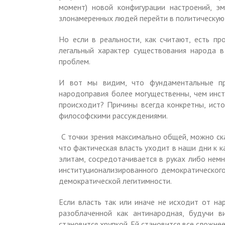
момент) новой конфигурации настроений, эм
злонамеренных людей перейти в политическую 
Но если в реальности, как считают, есть пр
легальный характер существования народа 
проблем.
И вот мы видим, что фундаментальные пр
народоправия более могущественны, чем инс
происходит? Причины всегда конкретны, исто
философскими рассуждениями.
С точки зрения максимально общей, можно ска
что фактическая власть уходит в наши дни к
элитам, сосредотачивается в руках либо немн
институционализированного демократического
демократической легитимности.
Если власть так или иначе не исходит от на
разоблаченной как антинародная, будучи в
становится хрупкой. Ей становится все сложне