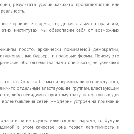
оций, результата усилий каких-то пропагандистов или
реальность.
очные правовые формы, то, делая ставку на правовой,
в этих институтах, мы обезопасим себя от возможных
инципы просто, архаически понимаемой демократии,
титуциональные барьеры и правовые формы. Почему это
рические обстоятельства надо описывать, не увлекаясь
зать так. Сколько бы мы ни переживали по поводу того,
 каким-то отдельным властвующим группам, властвующим
огих, либо невидимых простому глазу, недоступных для
 волеизъявления сетей, «модерн» устроен на признании
рода и если не осуществляется воля народа, то будучи
идимой в этом качестве, она теряет легитимность и
е и сложнее удержаться.