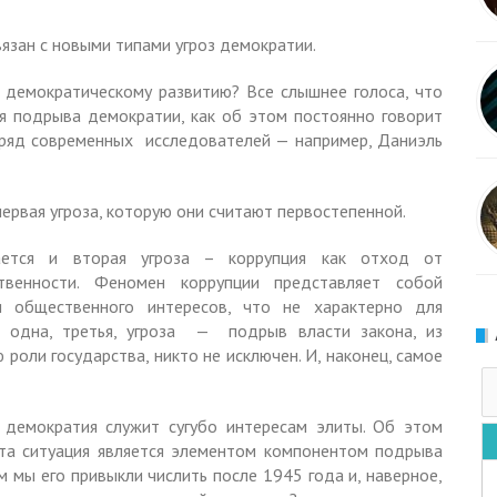
язан с новыми типами угроз демократии.
ы демократическому развитию? Все слышнее голоса, что
я подрыва демократии, как об этом постоянно говорит
 ряд современных исследователей — например, Даниэль
ервая угроза, которую они считают первостепенной.
ется и вторая угроза – коррупция как отход от
ственности. Феномен коррупции представляет собой
 и общественного интересов, что не характерно для
е одна, третья, угроза — подрыв власти закона, из
роли государства, никто не исключен. И, наконец, самое
 демократия служит сугубо интересам элиты. Об этом
эта ситуация является элементом компонентом подрыва
м мы его привыкли числить после 1945 года и, наверное,