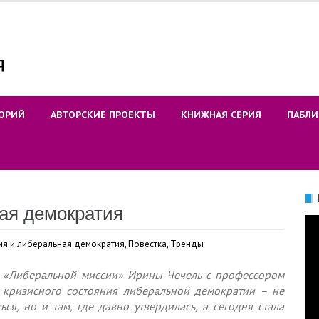
ОРИЙ
АВТОРСКИЕ ПРОЕКТЫ
КНИЖНАЯ СЕРИЯ
ПАБЛИ
ая демократия
Ви
ия и либеральная демократия
,
Повестка
,
Тренды
а «Либеральной миссии» Ирины Чечель с профессором
кризисного состояния либеральной демократии – не
ься, но и там, где давно утвердилась, а сегодня стала