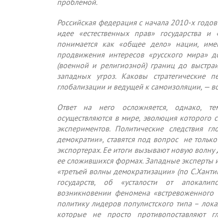
проблемой.
Российская федерация с начала 2010-х годов
идее «естественных прав» государства и 
понимается как «общее дело» нации, име
продвижения интересов «русского мира» д
(военной и религиозной) границ до выстр
западных угроз. Каковы стратегические п
глобализации и ведущей к самоизоляции, — в
Ответ на него осложняется, однако, те
осуществляются в мире, эволюция которого ст
экспериментов. Политические следствия г
демократии», ставятся под вопрос не только 
экспортерах. Ее итоги вызывают новую волну 
ее сложившихся формах. Западные эксперты и
«третьей волны демократизации» (по С.Ханти
государств, об «усталости от апокалип
возникновении феномена «встревоженного б
политику лидеров популистского типа – лок
которые не просто противопоставляют г