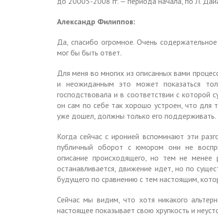
до 20005-2008 гг. — периода начала, по Л. Да
Александр Филиппов:
Да, спасибо огромное. Очень содержательное
мог бы быть ответ.
Для меня во многих из описанных вами процес
и неожиданным это может показаться тол
господствовала и в соответствии с которой с
он сам по себе так хорошо устроен, что для т
уже дошел, должны только его поддерживать. 
Когда сейчас с иронией вспоминают эти разг
публичный оборот с юмором они не воспри
описание происходящего, но тем не менее р
останавливается, движение идет, но по сущес
будущего по сравнению с тем настоящим, кото
Сейчас мы видим, что хотя никакого альтер
настоящее показывает свою хрупкость и неуст