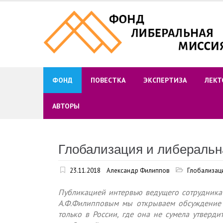
Skip
to
content
ФОНД
ПОВЕСТКА
ЭКСПЕРТИЗА
ЛЕКТ
АВТОРЫ
Глобализация и либеральн
23.11.2018
Александр Филиппов
Глобализац
Публикацией интервью ведущего сотрудник
А.Ф.Филипповым мы открываем обсуждение 
только в России, где она не сумела утвердит