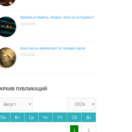
Кремль и память. Новые «бои за историю»?
20.07.2020
Константы имперскости: предки-герои
27.07.2020
АРХИВ ПУБЛИКАЦИЙ
Пн
Вт
Ср
Чт
Пт
Сб
Вс
1
2