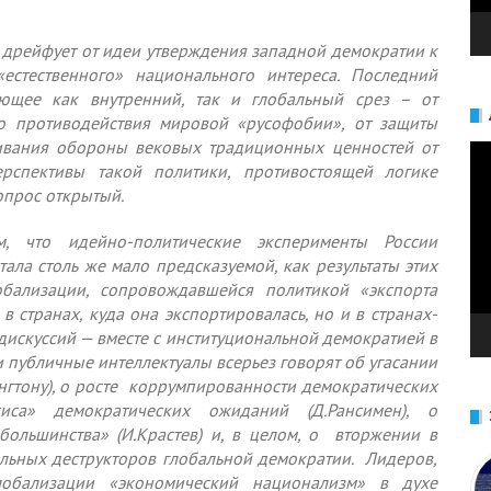
 дрейфует от идеи утверждения западной демократии к
«естественного» национального интереса. Последний
ющее как внутренний, так и глобальный срез – от
о противодействия мировой «русофобии», от защиты
аивания обороны вековых традиционных ценностей от
Ви
ерспективы такой политики, противостоящей логике
опрос открытый.
м, что идейно-политические эксперименты России
ала столь же мало предсказуемой, как результаты этих
лобализации, сопровождавшейся политикой «экспорта
в странах, куда она экспортировалась, но и в странах-
дискуссий — вместе с институциональной демократией в
 публичные интеллектуалы всерьез говорят об угасании
нгтону), о росте коррумпированности демократических
сиса» демократических ожиданий (Д.Рансимен), о
ольшинства» (И.Крастев) и, в целом, о вторжении в
альных деструкторов глобальной демократии. Лидеров,
лобализации «экономический национализм» в духе