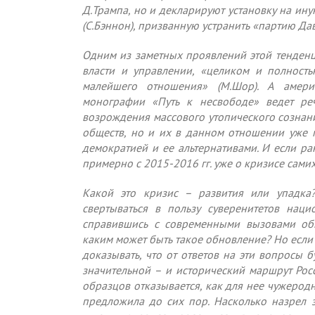
Д.Трампа, но и декларируют установку на ин
(С.Бэннон), призванную устранить «партию Дав
Одним из заметных проявлений этой тенден
власти и управлении, «целиком и полност
малейшего отношения» (М.Шор). А амер
монографии «Путь к несвободе» ведет ре
возрождения массового утопического сознан
обществ, но и их в данном отношении уже 
демократией и ее альтернативами. И если ра
примерно с 2015-2016 гг. уже о кризисе сами
Какой это кризис – развития или упадка
свертываться в пользу суверенитетов наци
справившись с современными вызовами обн
каким может быть такое обновление? Но если 
доказывать, что от ответов на эти вопросы б
значительной – и исторический маршрут Рос
образцов отказывается, как для нее чужерод
предложила до сих пор. Насколько назрел 