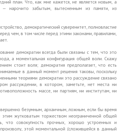
дний план. Что, как мне кажется, не является новым, а
 — нарочито забытым, вытесненным из памяти, из
устройство, демократический суверенитет, полновластие
перед чем, в том числе перед этими законами, правилами,
ает.
вание демократии всегда были связаны с тем, что это
рода, а моментальная конфигурация общей воли. Скажу
ением стоит воля; демократия предполагает, что есть
инимаемые в данный момент решения таковы, поскольку
еменными теориями демократии это рассуждение связано
ом рассуждении, в котором, заметьте, нет места ни
отивоположность массе, ни партиям, ни институтам, ни
вершенно безумным, архаичным, ложным, если бы время
ы этим жутковатым торжеством неограниченной общей
ь, что совокупность прочных, хорошо устроенных и
 произволу, этой моментальной (сложившейся в данный