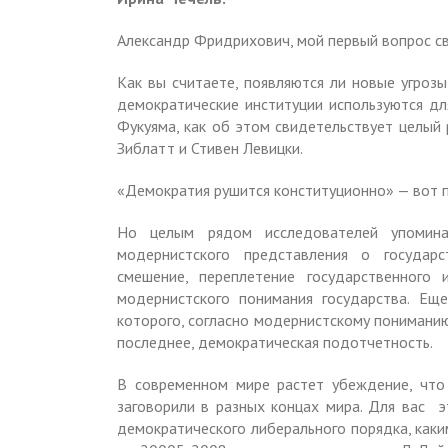
Александр Фридрихович, мой первый вопрос св
Как вы считаете, появляются ли новые угроз
демократические институции используются дл
Фукуяма, как об этом свидетельствует целый
Зиблатт и Стивен Левицки.
«Демократия рушится конституционно» — вот п
Но целым рядом исследователей упомина
модернистского представления о государ
смешение, переплетение государственного
модернистского понимания государства. Ещ
которого, согласно модернистскому пониманию 
последнее, демократическая подотчетность.
В современном мире растет убеждение, что
заговорили в разных концах мира. Для вас 
демократического либерального порядка, каки