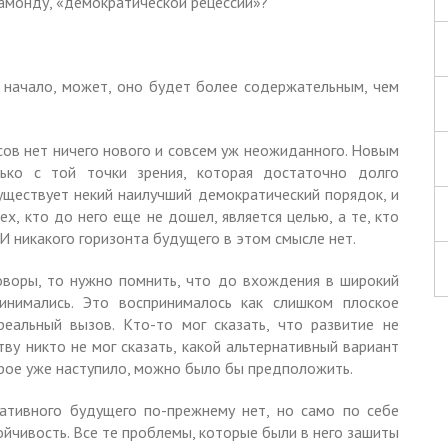
йамонду, «демократической рецессии»?
 начало, может, оно будет более содержательным, чем
сов нет ничего нового и совсем уж неожиданного. Новым
ько с той точки зрения, которая достаточно долго
уществует некий наилучший демократический порядок, и
ех, кто до него еще не дошел, является целью, а те, кто
И никакого горизонта будущего в этом смысле нет.
оворы, то нужно помнить, что до вхождения в широкий
нимались. Это воспринималось как слишком плоское
еальный вызов. Кто-то мог сказать, что развитие не
тву никто не мог сказать, какой альтернативный вариант
рое уже наступило, можно было бы предположить.
нативного будущего по-прежнему нет, но само по себе
ойчивость. Все те проблемы, которые были в него зашиты