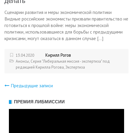
делать
Сценарии развития и меры экономической политики
Видные российские экономисты призвали правительство не
готовиться к прошлой войне: меры экономической
политики, использовавшиеся для борьбы с предыдущими
кризисами, могут оказаться в данном случае […]
Кирилл Рогов
13.04.2020
Анонсы
,
Серия "Либеральная миссия - экспертиза" под
редакцией Кирилла Рогова
,
Экспертиза
Предыдущие записи
Навигация
по
ПРЕМИЯ ЛИБМИССИИ
Видеоплеер
записям