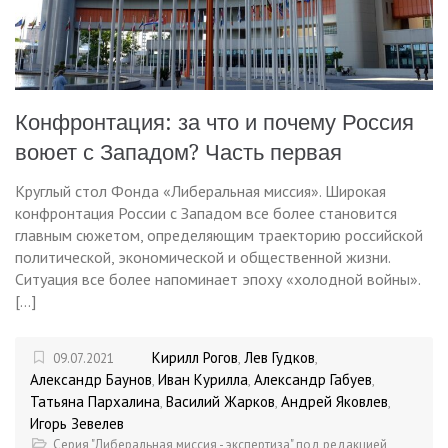
Конфронтация: за что и почему Россия
воюет с Западом? Часть первая
Круглый стол Фонда «Либеральная миссия». Широкая
конфронтация России с Западом все более становится
главным сюжетом, определяющим траекторию российской
политической, экономической и общественной жизни.
Ситуация все более напоминает эпоху «холодной войны».
[…]
Кирилл Рогов
Лев Гудков
09.07.2021
,
,
Александр Баунов
Иван Курилла
Александр Габуев
,
,
,
Татьяна Пархалина
Василий Жарков
Андрей Яковлев
,
,
,
Игорь Зевелев
Серия "Либеральная миссия - экспертиза" под редакцией