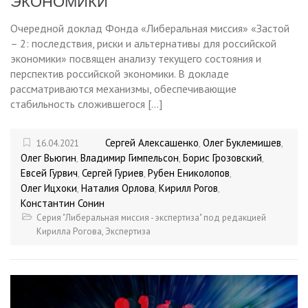
ЭКОНОМИКИ
Очередной доклад Фонда «Либеральная миссия» «Застой
– 2: последствия, риски и альтернативы для российской
экономики» посвящен анализу текущего состояния и
перспектив российской экономики. В докладе
рассматриваются механизмы, обеспечивающие
стабильность сложившегося […]
Сергей Алексашенко
Олег Буклемишев
16.04.2021
,
,
Олег Вьюгин
Владимир Гимпельсон
Борис Грозовский
,
,
,
Евсей Гурвич
Сергей Гуриев
Рубен Ениколопов
,
,
,
Олег Ицхоки
Наталия Орлова
Кирилл Рогов
,
,
,
Константин Сонин
Серия "Либеральная миссия - экспертиза" под редакцией
Кирилла Рогова
,
Экспертиза