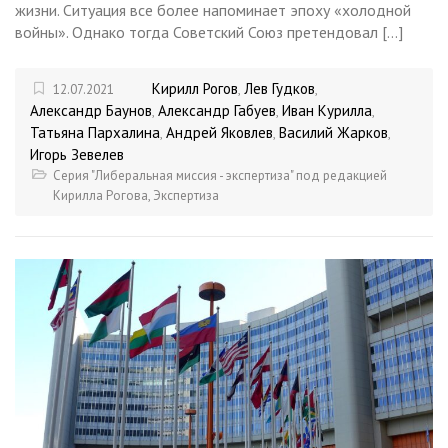
жизни. Ситуация все более напоминает эпоху «холодной
войны». Однако тогда Советский Союз претендовал […]
Кирилл Рогов
Лев Гудков
12.07.2021
,
,
Александр Баунов
Александр Габуев
Иван Курилла
,
,
,
Татьяна Пархалина
Андрей Яковлев
Василий Жарков
,
,
,
Игорь Зевелев
Серия "Либеральная миссия - экспертиза" под редакцией
Кирилла Рогова
,
Экспертиза