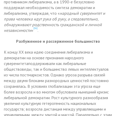
противником либерализма, а в 1990-е безусловно
поддержал необходимость синтеза демократии и
либерализма, утверждая, что «
народный суверенитет и
права человека идут рука об руку, а следовательно,
обнаруживают родственность гражданской и личной
[16]
независимости
»
.
Разбуженное и рассерженное большинство
К концу ХХ века идею соединения либерализма и
демократии на основе признания народного
суверенитетаподдерживали как либеральные
обществоведы, так и большинство левых интеллектуалов
из числа постмарксистов. Однако угроза разрыва связей
между двумя блоками разнородных ценностей постоянно
сохранялась. В условиях глобализации эта угроза еще
более возросла и во многом обусловила нынешний кризис
либеральной демократии. Рост культурного разнообразия
увеличил культурную гетерогенность национальных
государств; возросла дистанция между управляющими и
управляемыми, между элитой и массой. Параллельно с этим