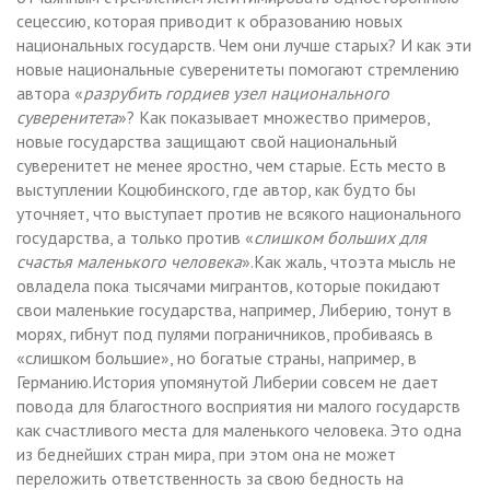
сецессию, которая приводит к образованию новых
национальных государств. Чем они лучше старых? И как эти
новые национальные суверенитеты помогают стремлению
автора «
разрубить гордиев узел национального
суверенитета
»? Как показывает множество примеров,
новые государства защищают свой национальный
суверенитет не менее яростно, чем старые. Есть место в
выступлении Коцюбинского, где автор, как будто бы
уточняет, что выступает против не всякого национального
государства, а только против «
слишком больших для
счастья маленького человека
».Как жаль, чтоэта мысль не
овладела пока тысячами мигрантов, которые покидают
свои маленькие государства, например, Либерию, тонут в
морях, гибнут под пулями пограничников, пробиваясь в
«слишком большие», но богатые страны, например, в
Германию.История упомянутой Либерии совсем не дает
повода для благостного восприятия ни малого государств
как счастливого места для маленького человека. Это одна
из беднейших стран мира, при этом она не может
переложить ответственность за свою бедность на