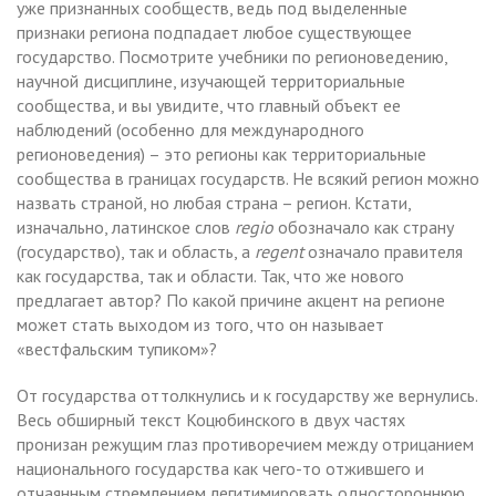
уже признанных сообществ, ведь под выделенные
признаки региона подпадает любое существующее
государство. Посмотрите учебники по регионоведению,
научной дисциплине, изучающей территориальные
сообщества, и вы увидите, что главный объект ее
наблюдений (особенно для международного
регионоведения) – это регионы как территориальные
сообщества в границах государств. Не всякий регион можно
назвать страной, но любая страна – регион. Кстати,
изначально, латинское слов
regio
обозначало как страну
(государство), так и область, а
regent
означало правителя
как государства, так и области. Так, что же нового
предлагает автор? По какой причине акцент на регионе
может стать выходом из того, что он называет
«вестфальским тупиком»?
От государства оттолкнулись и к государству же вернулись.
Весь обширный текст Коцюбинского в двух частях
пронизан режущим глаз противоречием между отрицанием
национального государства как чего-то отжившего и
отчаянным стремлением легитимировать одностороннюю