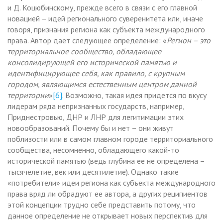
и Д. Коцюбинскому, прежде всего в связи с его главной
новацией – идей регионального суверенитета или, иначе
говоря, признания региона как субъекта международного
права. Автор дает следующее определение: «
Регион – это
территориальное сообщество, обладающее
консолидирующей его исторической памятью и
идентифицирующее себя, как правило, с крупным
городом, являющимся естественным центром данной
территории
»
[6]
. Возможно, такая идея придется по вкусу
лидерам ряда непризнанных государств, например,
Приднестровью, ДНР и ЛНР для легитимации этих
новообразований. Почему бы и нет – они живут
поблизости или в самом главном городе территориального
сообщества, несомненно, обладающего какой-то
исторической памятью (ведь глубина ее не определена –
тысячелетие, век или десятилетие). Однако такие
«потребители» идеи региона как субъекта международного
права вряд ли обрадуют ее автора, а других реципиентов
этой концепции трудно себе представить потому, что
данное определение не открывает новых перспектив для