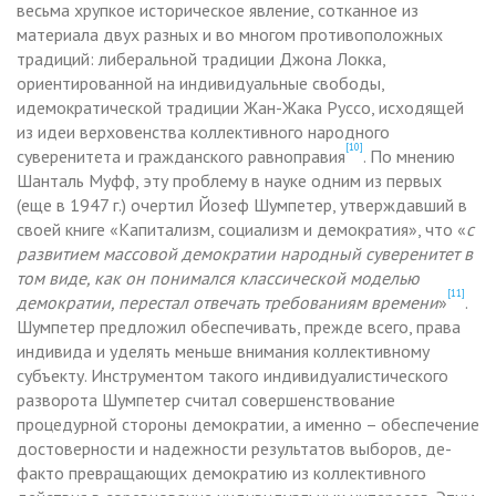
весьма хрупкое историческое явление, сотканное из
материала двух разных и во многом противоположных
традиций: либеральной традиции Джона Локка,
ориентированной на индивидуальные свободы,
идемократической традиции Жан-Жака Руссо, исходящей
из идеи верховенства коллективного народного
[10]
суверенитета и гражданского равноправия
. По мнению
Шанталь Муфф, эту проблему в науке одним из первых
(еще в 1947 г.) очертил Йозеф Шумпетер, утверждавший в
своей книге «Капитализм, социализм и демократия», что «
с
развитием массовой демократии народный суверенитет в
том виде, как он понимался классической моделью
[11]
демократии, перестал отвечать требованиям времени
»
.
Шумпетер предложил обеспечивать, прежде всего, права
индивида и уделять меньше внимания коллективному
субъекту. Инструментом такого индивидуалистического
разворота Шумпетер считал совершенствование
процедурной стороны демократии, а именно – обеспечение
достоверности и надежности результатов выборов, де-
факто превращающих демократию из коллективного