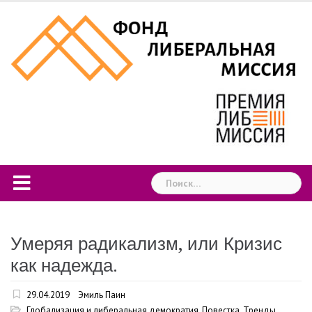
Skip
to
content
Найти:
Умеряя радикализм, или Кризис
как надежда.
29.04.2019
Эмиль Паин
Глобализация и либеральная демократия
,
Повестка
,
Тренды