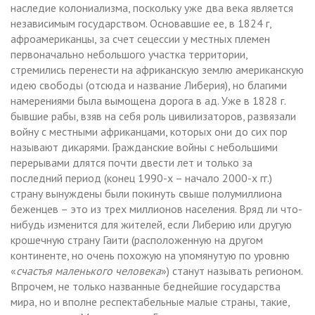
наследие колониализма, поскольку уже два века является
независимым государством. Основавшие ее, в 1824 г,
афроамериканцы, за счет сецессии у местных племен
первоначально небольшого участка территории,
стремились перенести на африканскую землю американскую
идею свободы (отсюда и название Либерия), но благими
намерениями была вымощена дорога в ад. Уже в 1828 г.
бывшие рабы, взяв на себя роль цивилизаторов, развязали
войну с местными африканцами, которых они до сих пор
называют дикарями. Гражданские войны с небольшими
перерывами длятся почти двести лет и только за
последний период (конец 1990-х – начало 2000-х гг.)
страну вынуждены были покинуть свыше полумиллиона
беженцев – это из трех миллионов населения. Вряд ли что-
нибудь изменится для жителей, если Либерию или другую
крошечную страну Гаити (расположенную на другом
континенте, но очень похожую на упомянутую по уровню
«
счастья маленького человека
») станут называть регионом.
Впрочем, не только названные беднейшие государства
мира, но и вполне респектабельные малые страны, такие,