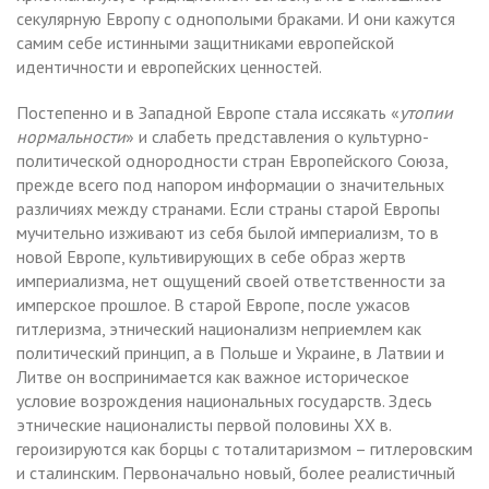
секулярную Европу с однополыми браками. И они кажутся
самим себе истинными защитниками европейской
идентичности и европейских ценностей.
Постепенно и в Западной Европе стала иссякать «
утопии
нормальности
» и слабеть представления о культурно-
политической однородности стран Европейского Союза,
прежде всего под напором информации о значительных
различиях между странами. Если страны старой Европы
мучительно изживают из себя былой империализм, то в
новой Европе, культивирующих в себе образ жертв
империализма, нет ощущений своей ответственности за
имперское прошлое. В старой Европе, после ужасов
гитлеризма, этнический национализм неприемлем как
политический принцип, а в Польше и Украине, в Латвии и
Литве он воспринимается как важное историческое
условие возрождения национальных государств. Здесь
этнические националисты первой половины XX в.
героизируются как борцы с тоталитаризмом – гитлеровским
и сталинским. Первоначально новый, более реалистичный