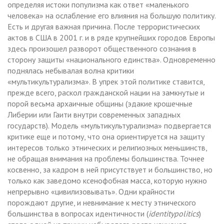
определяя истоки популизма как ответ «маленького
человека» на ослабление его влияния на большую политику.
Есть и другая важная причина. После террористических
актов в США в 2001 г. и в ряде крупнейших городов Европы
здесь произошел разворот общественного сознания в
сторону защиты «национального единства». Одновременно
поднялась небывалая волна критики
«мультикультурализма». В упрек этой политике ставится,
прежде всего, раскол гражданской нации на замкнутые и
порой весьма архаичные общины (эдакие крошечные
Либерии или Гаити внутри современных западных
государств). Модель «мультикультурализма» подвергается
критике еще и потому, что она ориентируется на защиту
интересов только этнических и религиозных меньшинств,
не обращая внимания на проблемы большинства. Точнее
косвенно, за кадром в ней присутствует и большинство, но
только как заведомо ксенофобная масса, которую нужно
непрерывно «цивилизовывать». Одни крайности
порождают другие, и невнимание к месту этнического
большинства в вопросах идентичности (
identity
politics
)