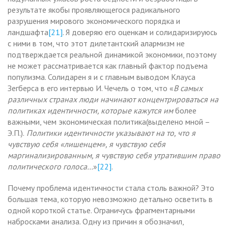
результате якобы проявляющегося радикального
разрушения мирового экономического порядка и
ландшафта
[21]
. Я доверяю его оценкам и солидаризируюсь
с ними в том, что этот дилетантский алармизм не
подтверждается реальной динамикой экономики, поэтому
не может рассматривается как главный фактор подъема
популизма. Солидарен я и с главным выводом Клауса
Зегберса в его интервью И. Чечель о том, что «
В самых
различных странах люди начинают концентрироваться на
политиках идентичности, которые кажутся им
более
важными, чем экономическая политика(выделено мной –
Э.П.).
Политики идентичности указывают на то, что я
чувствую себя «лишенцем», я чувствую себя
маргинализированным, я чувствую себя утратившим право
политического голоса…
»
[22]
.
Почему проблема идентичности стала столь важной? Это
большая тема, которую невозможно детально осветить в
одной короткой статье. Ограничусь фрагментарными
набросками анализа. Одну из причин я обозначил,