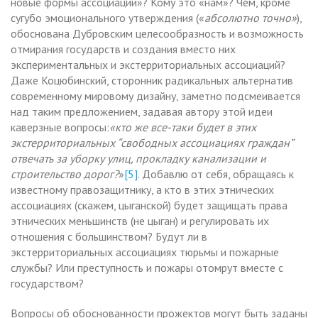
новые формы ассоциаций»? Кому это «нам»? Чем, кроме
сугубо эмоционального утверждения («
абсолютно точно»
),
обоснована Дубровским целесообразность и возможность
отмирания государств и создания вместо них
экспериментальных и экстерриториальных ассоциаций?
Даже Коцюбинский, сторонник радикальных альтернатив
современному мировому дизайну, заметно подсмеивается
над таким предложением, задавая автору этой идеи
каверзные вопросы:
«кто же все-таки будет в этих
экстерриториальных “свободных ассоциациях граждан”
отвечать за уборку улиц, прокладку канализации и
строительство дорог?
»
[5]
. Добавлю от себя, обращаясь к
известному правозащитнику, а кто в этих этнических
ассоциациях (скажем, цыганской) будет защищать права
этнических меньшинств (не цыган) и регулировать их
отношения с большинством? Будут ли в
экстерриториальных ассоциациях тюрьмы и пожарные
службы? Или преступность и пожары отомрут вместе с
государством?
Вопросы об обоснованности прожектов могут быть заданы