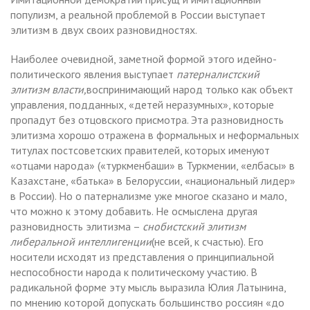
популизм, а реальной проблемой в России выступает
элитизм в двух своих разновидностях.
Наиболее очевидной, заметной формой этого идейно-
политического явления выступает
патерналистский
элитизм власти,
воспринимающий народ только как объект
управления, подданных, «детей неразумных», которые
пропадут без отцовского присмотра. Эта разновидность
элитизма хорошо отражена в формальных и неформальных
титулах постсоветских правителей, которых именуют
«отцами народа» («туркменбаши» в Туркмении, «елбасы» в
Казахстане, «батька» в Белоруссии, «национальный лидер»
в России). Но о патернализме уже многое сказано и мало,
что можно к этому добавить. Не осмыслена другая
разновидность элитизма –
с
нобистский элитизм
либеральной интеллигенции
(не всей, к счастью). Его
носители исходят из представления о принципиальной
неспособности народа к политическому участию. В
радикальной форме эту мысль выразила Юлия Латынина,
по мнению которой допускать большинство россиян «до