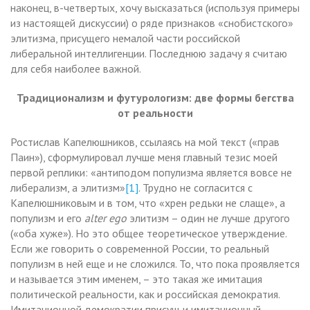
наконец, в-четвертых, хочу высказаться (используя примеры
из настоящей дискуссии) о ряде признаков «снобистского»
элитизма, присущего немалой части российской
либеральной интеллигенции. Последнюю задачу я считаю
для себя наиболее важной.
Традиционализм и футурологизм: две формы бегства
от реальности
Ростислав Капелюшников, ссылаясь на мой текст («прав
Паин»), сформулировал лучше меня главный тезис моей
первой реплики: «антиподом популизма является вовсе не
либерализм, а элитизм»
[1]
. Трудно не согласится с
Капелюшниковым и в том, что «хрен редьки не слаще», а
популизм и его
alter
ego
элитизм – один не лучше другого
(«оба хуже»). Но это общее теоретическое утверждение.
Если же говорить о современной России, то реальный
популизм в ней еще и не сложился. То, что пока проявляется
и называется этим именем, – это такая же имитация
политической реальности, как и российская демократия.
Имитационной демократии присущ и имитационный