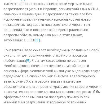
тысяч этнических языков, а некоторые мертвые языки
возрождаются (иврит в Израиле, эскимосский язык в США,
саамский в Финляндии). Возрождаются также все без
исключения языки титульных национальностей новых
независимых государств постсоветского мира в том
отношении, что в постсоветское время радикально
возросли объемы коммуникации на этих языках,
затухавших в СССР
[8]
.
Константин Гаазе считает необходимым появление новой
онтологии для обслуживания стихийного процесса
глобализации
[9]
. Я с этим совершенно не согласен.
Необходимость сочетания перемен и устойчивости
основных форм человеческой жизни уже выдвинула такую
парадигму. Она сложилась как антитеза тоталитарному
авантюризму XX в. и рассматривает в качестве
абсолютного зла его проекты «разрушения старого мира» и
«окончательного» решения «национального вопроса». Я бы
сформулировал нынешнюю парадигму примерно так:
минимизация разрушений исторически устойчивых