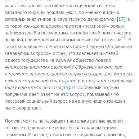
нарастала эрозия партийно-политической системы
западного мира, вырождавшуюся, по мнению видных
западных аналитиков, в «аудиторную демократию»
[17]
, в
которой граждане довольствуются «пассивной» ролью
наблюдателей и безучастных потребителей политических
[18]
решений, принимаемых и навязываемых кем-то свыше
. В
таких условиях мы с моим соавтором Сергеем Федюниным
задавались вопросом о том, что вовлекает жителей
одного государства
«в единое общество поверх
множества видимых различий? Образуют ли они, как
в прежние времена, единую нацию граждан, для которых
чувство социальной солидарности и преданность общему
благу еще что-то значат?
»
[19]
. И глобальный подъем
популизма дает ответ на это вопрос, показывая. что
массовый социальный запрос на единую нацию граждан
ныне возрастает.
Популизмом ныне называют настолько разные явления,
которые в принципе не могут быть охвачены одним
термином. И все же, те массовые социальные движения,