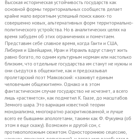
Высокая историческая устойчивость государств как
основной формы территориальных сообществ делает
крайне мало вероятным успешный поиск каких-то
совершенно новых, альтернативных форм территориально-
политического устройства. Но в аналитических целях на
время забудем об этих ограничениях и помечтаем.
Представим себе славное время, когда Гаити и США,
Либерия и Швейцария, Иран и Израиль вдруг станут жить
равно богато, по одним культурным нормам или настолько
близким, что отдельные государства им станут не нужны и
они съедутся в общежитие, как и предсказывал
пролетарский поэт Маяковский: «заживут единым
человечьим общежитием». Однако и в этом
фантастическом случае государство не исчезнет, а всего
лишь «растянется», как подметил К. Гаазе, до масштабов
Земного шара. Это вариация известной теории
мондиализма, многократно раскритикованной, и лучше
всего ее бывшими апологетами, такими как Ф. Фукуяма (об
этом я еще скажу). Возможен и другой сон, с
противоположным сюжетом. Одностороннюю сецессию,
наконец, признают допустимой, и тогда мир разобьется в