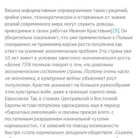
Весьма информативным опровержением таких суждений,
крайне узких, технократических и оторванных от знания
реалий современного мира, могут служить доводы,
приводимые в своих работах Иваном Крастевым
[23]
. Он
убедительно показывает, что уже применительно к Польше
совершенно не применима версия роста популизма как
ответ на усиление экономических проблем. Эта страна уже
10 лет живет в условиях заметного экономического роста.
«
Более 75% поляков говорят о том, что довольны
экономическим состоянием страны. Поэтому очень часто
не экономика, а культурные войны объясняют рост
популизма
»
.
Крастев указывает на большое разнообразие
этих культурных войн, даже в границах одного лишь
Евросоюза. Так, в странах Центральной и Восточной
Европы истоки популизма зарождались еще в период
«бархатных революций» и связаны прежде всего, с
постепенным разрушением изначальной «утопии
нормальности», т.е. иллюзий по поводу возможности
быстро «
стать нормальным западным обществом . Скажем,