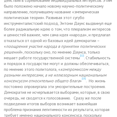
действия в соревнование индивидуальных интересов. Этим
было положено начало новому научно-политическому
направлению, получившему название «эмпирическая
политическая теория». Развивая этот сугубо
инструменталистский подход, Энтони Даунс выдвинул еще
более радикальную идею о том, что плюрализм интересов
и ценностей важнее, чем сама идея «народа», и предлагал
отказаться от одной из базовых идей демократии –
«
поощрения участия народа в принятии политических
решений
», поскольку оно, по мнению Даунса, только
[12]
мешает работе государственной системы
. Стабильность
и порядок в государстве могут и должны обеспечиваться,
по мнению этого политолога, «
компромиссом между
разными интересами, а не иллюзорным национальным
[13]
консенсусом относительно общего блага
»
. Но жизнь
постоянно опровергала эти умозрительные построения.
Демократия не исчерпывается выборами, которые, в свою
очередь, не сводятся к голосованию. Сразу же после
подведения итогов выборов возникает важнейшая
проблема признания легитимности их результата, которая
требует именно национального консенсуса, поскольку