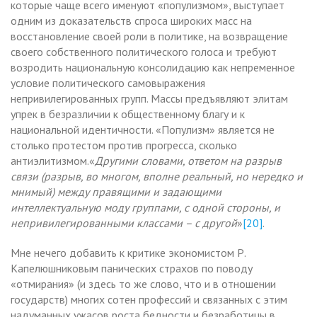
которые чаще всего именуют «популизмом», выступает
одним из доказательств спроса широких масс на
восстановление своей роли в политике, на возвращение
своего собственного политического голоса и требуют
возродить национальную консолидацию как непременное
условие политического самовыражения
непривилегированных групп. Массы предъявляют элитам
упрек в безразличии к общественному благу и к
национальной идентичности. «Популизм» является не
столько протестом против прогресса, сколько
антиэлитизмом.«
Другими словами, ответом на разрыв
связи (разрыв, во многом, вполне реальный, но нередко и
мнимый) между правящими и задающими
интеллектуальную моду группами, с одной стороны, и
непривилегированными классами – с другой
»
[20]
.
Мне нечего добавить к критике экономистом Р.
Капелюшниковым панических страхов по поводу
«отмирания» (и здесь то же слово, что и в отношении
государств) многих сотен профессий и связанных с этим
надуманных ужасов роста бедности и безработицы в