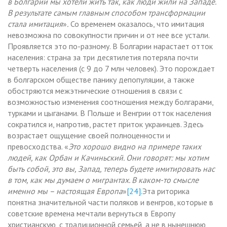
в Болгарии мы хотели жить так, как люди жили на Западе.
В результате самым главным способом трансформации
стала имитация
»
.
Со временем оказалось, что имитация
невозможна по совокупности причин и от нее все устали.
Проявляется это по-разному. В Болгарии нарастает отток
населения: страна за три десятилетия потеряла почти
четверть населения (с 9 до 7 млн человек). Это порождает
в болгарском обществе панику депопуляции, а также
обостряются межэтнические отношения в связи с
возможностью изменения соотношения между болгарами,
турками и цыганами. В Польше и Венгрии отток населения
сократился и, напротив, растет приток украинцев. Здесь
возрастает ощущение своей полноценности и
превосходства. «
Это хорошо видно на примере таких
людей, как Орбан и Качиньский. Они говорят: мы хотим
быть собой, это вы, Запад, теперь будете имитировать нас
в том, как мы думаем о мигрантах. В каком-то смысле
именно мы – настоящая Европа
»
[24]
.Эта риторика
понятна значительной части поляков и венгров, которые в
советские времена мечтали вернуться в Европу
христианскую, с традиционной семьей, а не в нынешнюю