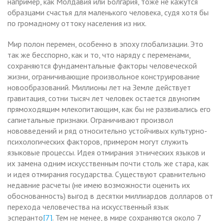
например, как Молдавия или Болгария, тоже не кажутся
образцами счастья для маленького человека, судя хотя бы
по громадному оттоку населения из них.
Мир полон перемен, особенно в эпоху глобализации. Это
так же бесспорно, как и то, что наряду с переменами,
сохраняются фундаментальные факторы человеческой
жизни, ограничивающие произвольное конструирование
новообразований. Миллионы лет на Земле действует
гравитация, сотни тысяч лет человек остается двуногим
прямоходящим млекопитающим, как бы не развивались его
сапиетальные признаки. Ограничивают произвол
нововведений и ряд относительно устойчивых культурно-
психологических факторов, примером могут служить
языковые процессы. Идея отмирания этнических языков и
их замена одним искусственным почти столь же стара, как
и идея отмирания государства. Существуют сравнительно
недавние расчеты (не имею возможности оценить их
обоснованность) выгод в десятки миллиардов долларов от
перехода человечества на искусственный язык
эсперанто
[7]
. Тем не менее, в мире сохраняются около 7