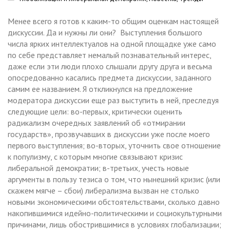
Менее всего я готов к каким-то общим оценкам настоящей
дискуссии. Да и нужны ли они? Выступления большого
числа ярких интеллектуалов на одной площадке уже само
по себе представляет немалый познавательный интерес,
даже если эти люди плохо слышали другу друга и весьма
опосредованно касались предмета дискуссии, заданного
самим ее названием. Я откликнулся на предложение
модератора дискуссии еще раз выступить в ней, преследуя
следующие цели: во-первых, критически оценить
радикализм очередных заявлений об «отмирании
государств», прозвучавших в дискуссии уже после моего
первого выступления; во-вторых, уточнить свое отношение
к популизму, с которым многие связывают кризис
либеральной демократии; в-третьих, учесть новые
аргументы в пользу тезиса о том, что нынешний кризис (или
скажем мягче – сбои) либерализма вызван не столько
новыми экономическими обстоятельствами, сколько давно
накопившимися идейно-политическими и социокультурными
причинами, лишь обострившимися в условиях глобализации;