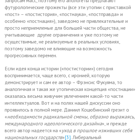
запросам масс, поэтому его апологеты предлагают
футурологические прожекты (все эти утопии с приставкой
«пост» – «постистория», «постнаука», «постправда» и
особенно «постнация»), заведомо не привлекательные и
просто неприемлемые для большей части общества, не
учитывающие другие ограничения и уже поэтому не
осуществимые, не реализуемые в реальных условиях,
поэтому заведомо не влияющие на возможность
прогрессивных перемен.
Если идея конца истории («постистории») сегодня
воспринимается, чаще всего, с иронией, которую
демонстрирует и сам ее автор – Фрэнсис Фукуяма, то
аналогичная и такая же утопическая концепция «постнации»
оказалась весьма живучим увлечением какой-то части
интеллектуалов. Вот и на полях нашей дискуссии оно
проявилось в полной мере. Даниил Коцюбинский грезит о
«
необходимости радикальной смены, образно выражаясь,
международного идеологического дизайна
», и прежде
всего автор надеется на «
уход в прошлое изживших себя
национальных государств
»
[3]
. Либеральный