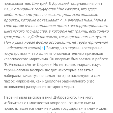
правозащитник Дмитрий Дубровский задумался на счет
«
<…> о
тмирания государства.
Мне кажется, что здесь
любопытно смотреть на всякого рода маргинальные
проекты, которые показывают <…> альтернативы. Меня в
свое время очень порадовал проект экстерриториального
цыганского государства, в котором нет границ, есть только
граждане. <…> Действительно, государство нам не нужно.
Нам нужна новая форма ассоциаций, не территориальная
– абсолютно точно
»
[4]
. Замечу, что термин «отмирание
государства» – это один из опознавательных признаков
классического марксизма. Он впервые был введен в работе
Ф. Энгельса «Анти-Дюринг». Но не только марксистскую
терминологию воспроизводят некоторые завзятые
либералы, зачастую не ведая того, но наследуют и сам
пафос марксизма, как идеологии радикального («до
основания») разрушения «старого мира».
Перечитывая высказывания Дубровского, я не могу
избавиться от множества вопросов: от чьего имени
провозглашается «нам не нужно государств» и «нам нужны