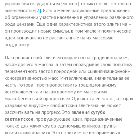
управления государством [можно] только после тестов на
вменяемость»
[2]
. Есть и менее радикальные предложения
об ограничении участия населения в управлении различного
рода цензами. Еще одна характеристика этого элитизма –
он производит новые смыслы, в том числе и политические
идеи, изначально не рассчитанные на их массовую
поддержку.
Патерналистский элитизм опирается на традиционализм,
насаждая его в массах, а затем оправдывая свою политику
перманентного застоя природной или «цивилизационной»
консервативностью масс. Интеллигенция, значительная ее
часть, готова противопоставить традиционализму
истеблишмента и насаждаемому им массовому
мракобесию свой прогрессизм. Однако та ее часть, которая
«заражена вирусом» снобистский элитизма, не может
рассчитывать на прогресс. Это
явления сугубо
сектантское
, продуцирующее идеи, предназначенные
только для узких кругов единомышленников, группы
«своих» или «наших». Этот элитизм не восприимчив к