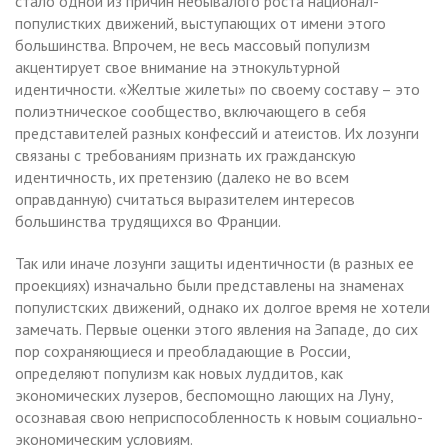
стало одной из причин небывалого роста национал-
популистких движений, выступающих от имени этого
большинства. Впрочем, не весь массовый популизм
акцентирует свое внимание на этнокультурной
идентичности. «Желтые жилеты» по своему составу – это
полиэтническое сообщество, включающего в себя
представителей разных конфессий и атеистов. Их лозунги
связаны с требованиям признать их гражданскую
идентичность, их претензию (далеко не во всем
оправданную) считаться выразителем интересов
большинства трудящихся во Франции.
Так или иначе лозунги защиты идентичности (в разных ее
проекциях) изначально были представлены на знаменах
популистских движений, однако их долгое время не хотели
замечать. Первые оценки этого явления на Западе, до сих
пор сохраняющиеся и преобладающие в России,
определяют популизм как новых луддитов, как
экономических лузеров, беспомощно лающих на Луну,
осознавая свою неприспособленность к новым социально-
экономическим условиям.