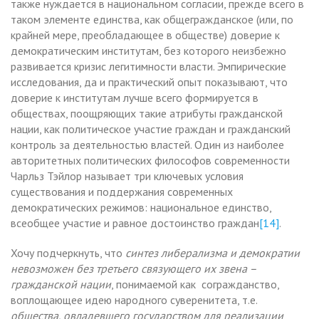
также нуждается в национальном согласии, прежде всего в
таком элементе единства, как общегражданское (или, по
крайней мере, преобладающее в обществе) доверие к
демократическим институтам, без которого неизбежно
развивается кризис легитимности власти. Эмпирические
исследования, да и практический опыт показывают, что
доверие к институтам лучше всего формируется в
обществах, поощряющих такие атрибуты гражданской
нации, как политическое участие граждан и гражданский
контроль за деятельностью властей. Один из наиболее
авторитетных политических философов современности
Чарльз Тэйлор называет три ключевых условия
существования и поддержания современных
демократических режимов: национальное единство,
всеобщее участие и равное достоинство граждан
[14]
.
Хочу подчеркнуть, что
синтез либерализма и демократии
невозможен без третьего связующего их звена –
гражданской нации
, понимаемой как согражданство,
воплощающее идею народного суверенитета, т.е.
общества, овладевшего государством для реализации