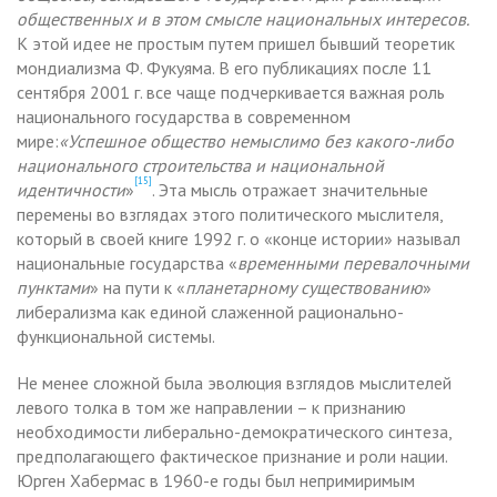
общественных и в этом смысле национальных интересов.
К этой идее не простым путем пришел бывший теоретик
мондиализма Ф. Фукуяма. В его публикациях после 11
сентября 2001 г. все чаще подчеркивается важная роль
национального государства в современном
мире:
«
Успешное общество немыслимо без какого-либо
национального строительства и национальной
[15]
идентичности
»
. Эта мысль отражает значительные
перемены во взглядах этого политического мыслителя,
который в своей книге 1992 г. о «конце истории» называл
национальные государства «
временными перевалочными
пунктами
» на пути к «
планетарному существованию
»
либерализма как единой слаженной рационально-
функциональной системы.
Не менее сложной была эволюция взглядов мыслителей
левого толка в том же направлении – к признанию
необходимости либерально-демократического синтеза,
предполагающего фактическое признание и роли нации.
Юрген Хабермас в 1960-е годы был непримиримым