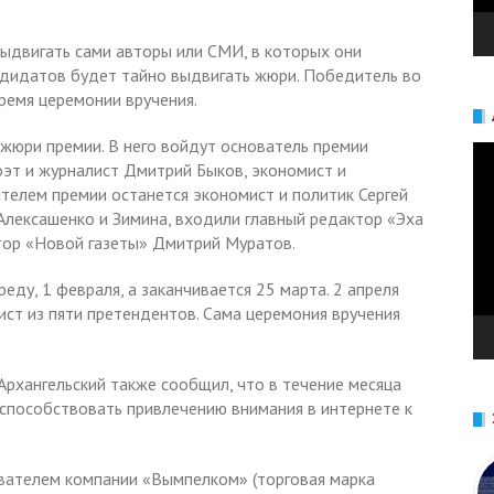
ыдвигать сами авторы или СМИ, в которых они
ндидатов будет тайно выдвигать жюри. Победитель во
ремя церемонии вручения.
 жюри премии. В него войдут основатель премии
Ви
оэт и журналист Дмитрий Быков, экономист и
телем премии останется экономист и политик Сергей
Алексашенко и Зимина, входили главный редактор «Эха
тор «Новой газеты» Дмитрий Муратов.
еду, 1 февраля, а заканчивается 25 марта. 2 апреля
лист из пяти претендентов. Сама церемония вручения
рхангельский также сообщил, что в течение месяца
«способствовать привлечению внимания в интернете к
вателем компании «Вымпелком» (торговая марка