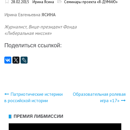
28.02.2015
Ирина Ясина
Семинары проекта «Я-ДУМАЮ»
Ирина Евгеньевна
ЯСИНА
Журналист, Вице-президент Фонда
«Либеральная миссия»
Поделиться ссылкой:
Патриотические истерики
Образовательная ролевая
Навигация
в российской истории
игра «17»
по
ПРЕМИЯ ЛИБМИССИИ
записям
Видеоплеер