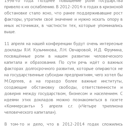
1998-го года. Позднее повышение роли государства
привело к их ослаблению. В 2012-2014-х годах в кризисной
обстановке стало ясно, что ранее поддерживавшие рост
факторы, утратили своё значение и нужно искать опору в
иных источниках, в частности тех, которые упоминались
выше.
11 апреля на нашей конференции будут очень интересные
доклады Я.И. Кузьминова, Л.Н. Овчаровой, И.Д. Фрумина,
посвящённые роли в нашем развитии человеческого
капитала и образования. По сути речь идёт о важных
факторах долгосрочного развития, которые опираются не
на государственные субсидии предприятиям, чего хотел бы
М.Сергеев, а на гораздо более важные институты,
создающие обстановку свободы, ответственности и
доверия между государством, бизнесом и населением. С
идеями этих докладов можно познакомиться в газете
«Коммерсантъ» 5 апреля с.г. («Четыре триллиона
человеческого капитала»).
В том-то и дело, что в 2012-2014 годах сложились