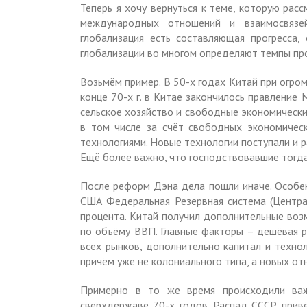
Теперь я хочу вернуться к теме, которую рас
международных отношений и взаимосвязей
глобализация есть составляющая прогресса,
глобализации во многом определяют темпы про
Возьмём пример. В 50-х годах Китай при огро
конце 70-х г. в Китае закончилось правление
сельское хозяйство и свободные экономически
в том числе за счёт свободных экономическ
технологиями. Новые технологии поступали и ра
Ещё более важно, что господствовавшие тогда
После реформ Дэна дела пошли иначе. Особен
США Федеральная Резервная система (Централ
процента. Китай получил дополнительные воз
по объёму ВВП. Главные факторы – дешёвая р
всех рынков, дополнительно капитал и технол
причём уже не колониального типа, а новых от
Примерно в то же время происходили важ
сверхдержаве 70-х годов. Распад СССР прив