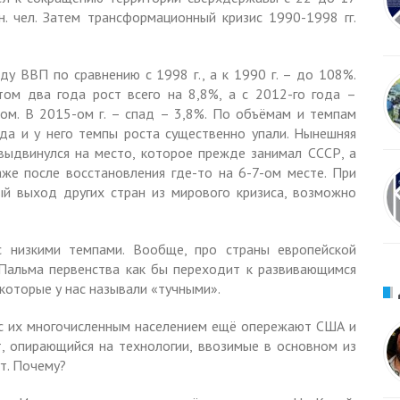
лн. чел. Затем трансформационный кризис 1990-1998 гг.
у ВВП по сравнению с 1998 г., а к 1990 г. – до 108%.
том два года рост всего на 8,8%, а с 2012-го года –
ом. В 2015-ом г. – спад – 3,8%. По объёмам и темпам
ода и у него темпы роста существенно упали. Нынешняя
 выдвинулся на место, которое прежде занимал СССР, а
аже после восстановления где-то на 6-7-ом месте. При
й выход других стран из мирового кризиса, возможно
с низкими темпами. Вообще, про страны европейской
 Пальма первенства как бы переходит к развивающимся
 которые у нас называли «тучными».
 с их многочисленным населением ещё опережают США и
, опирающийся на технологии, ввозимые в основном из
ут. Почему?