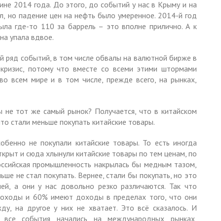
ине 2014 года. До этого, до событий у нас в Крыму и на
ыл, но падение цен на нефть было умеренное. 2014-й год
ыла где-то 110 за баррель – это вполне прилично. А к
она упала вдвое.
 ряд событий, в том числе обвалы на валютной бирже в
 кризис, потому что вместе со всеми этими штормами
о всем мире и в том числе, прежде всего, на рынках,
ы не тот же самый рынок? Получается, что в китайском
то стали меньше покупать китайские товары.
собенно не покупали китайские товары. То есть иногда
ткрыт и сюда хлынули китайские товары по тем ценам, по
оссийская промышленность накрылась бы медным тазом,
ьше не стал покупать. Вернее, стали бы покупать, но это
ей, а они у нас довольно резко различаются. Так что
доходы и 60% имеют доходы в пределах того, что они
у, на другое у них не хватает. Это всё сказалось. И
 все события начались на международных рынках,