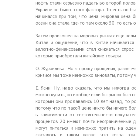
нефть стали серьезно падать во второй полов
Украине не было этого фактора. То есть он б
начинался при том, что цена, мировая цена б
осени она стала где-то там около 50, то есть 
Затем произошел на мировых рынках еще целый
Китае и ощущение, что в Китае начинается
валютно-финансовыми стал снижаться спрос в
которые приобретали китайские товары.
О. Журавлёва: Но я прощу прощения, разве м
кризисе мы тоже немножко виноваты, потому ч
Е. Ясин: Ну, надо сказать, что мы никогда о
можно купить, но вообще если бы рынок был о
которым они продавались 10 лет назад, то р
потому что по такой цене никто бы ничего бол
в зависимости от состоятельности покупател
процентов 20 имеют почти неограниченные 
могут питаться и немножко тратить на одежд
сказалось в таком ключе, что когда эти