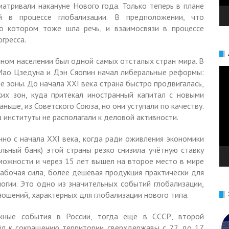
сматривали накануне Нового года. Только теперь в плане
 в процессе глобализации. В предположении, что
 о котором тоже шла речь, и взаимосвязи в процессе
гресса.
мном населении был одной самых отсталых стран мира. В
Ви
 Мао Цзедуна и Дэн Сяопин начал либеральные реформы:
е зоны. До начала XXI века страна быстро продвигалась,
их зон, куда притекал иностранный капитал с новыми
ньше, из Советского Союза, но они уступали по качеству.
 институты не располагали к деловой активности.
но с начала XXI века, когда ради оживления экономики
ьный банк) этой страны резко снизила учётную ставку
можности и через 15 лет вышел на второе место в мире
абочая сила, более дешёвая продукция практически для
огии. Это одно из значительных событий глобализации,
ношений, характерных для глобализации нового типа.
ные события в России, тогда ещё в СССР, второй
ёл к сокращению территории сверхдержавы с 22 до 17