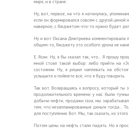
мире, и в стране.
Ну, вот, первое, на что я наткнулась, упомин
если он формировался совсем с другой ценой н
наверное, с бюджетом что-то нужно будет дел
Ну и вот Оксана Дмитриева комментировала п
общем-то, бюджету это особого урона не нане
Е. Ясин: Ну, я бы сказал так, что… Я прошу пр
мной стоял такой выбор: либо прийти на «Эх
состоянии. Ну, я решил наплевать на обстоя
услышите и поймете всё, что я буду говорить.
Так вот. Возвращаясь к вопросу, который ты 
продолжительного времени у нас были тучны
добычи нефти, продажи газа, мы зарабатывали
тем, что незапланированные деньги тогда… То,
для поступления. Вот. Мы, так сказать, из этог
Потом цены на нефть стали падать. Но я прос