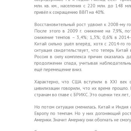
млн. кв. км., населения с 220 млн. до 148 м
привёл к сокращению ВВП на 40%.
Восстановительный рост удвоил к 2008-му год
После этого в 2009 г. снижение на 7,9%, по
снижение темпов – 3,4%; 1,3%; 0,6% в 2014-
Китай сильно ушёл вперёд, хотя с 2014-го г
ситуация свидетельствует, что теперь Китай
Россия в силу комплекса причин оказалась д
продолжении спада, учитывая наблюдательны
ещё перемещение вниз.
Характерно, что США вступили в XXI век 
цивилизации говорили, что их время прошло.
странам во главе с БРИКС. Это оценки тех лет,
Но потом ситуация сменилась. Китай и Индия
Европу по темпам. Но у них догоняющий рост
Америки. Значит Америку они обогнать не смог