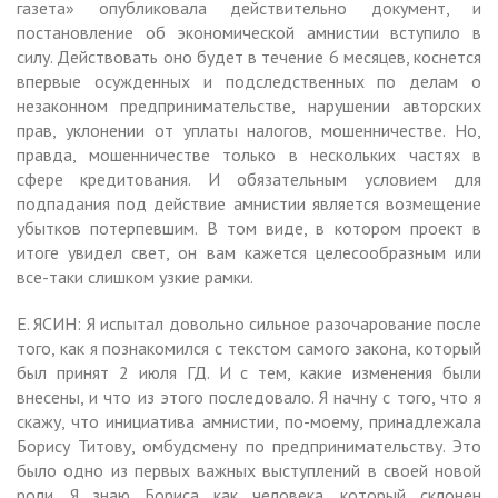
газета» опубликовала действительно документ, и
постановление об экономической амнистии вступило в
силу. Действовать оно будет в течение 6 месяцев, коснется
впервые осужденных и подследственных по делам о
незаконном предпринимательстве, нарушении авторских
прав, уклонении от уплаты налогов, мошенничестве. Но,
правда, мошенничестве только в нескольких частях в
сфере кредитования. И обязательным условием для
подпадания под действие амнистии является возмещение
убытков потерпевшим. В том виде, в котором проект в
итоге увидел свет, он вам кажется целесообразным или
все-таки слишком узкие рамки.
Е. ЯСИН: Я испытал довольно сильное разочарование после
того, как я познакомился с текстом самого закона, который
был принят 2 июля ГД. И с тем, какие изменения были
внесены, и что из этого последовало. Я начну с того, что я
скажу, что инициатива амнистии, по-моему, принадлежала
Борису Титову, омбудсмену по предпринимательству. Это
было одно из первых важных выступлений в своей новой
роли. Я знаю Бориса как человека, который склонен