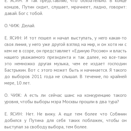
Е. ЯСИН: Я так представляю, что обязательно. В конце
концов, Путин сидит, слушает, мрачнеет, ладно, говорит:
давай. Бог с тобой.
О. ЧИЖ: Делай.
Е. ЯСИН: И тот пошел и начал выступать, у него какая-то
своя линия, у него уже другой взгляд на мир, и он хотя ни с
кем не в ссоре, он представляет «Единую Россию» и власть
нашего уважаемого президента и так далее, но все-таки
это немножко другая музыка, чем ее издает господин
Бастрыкин. Вот с этого может быть и начинается. Я такого
до выборов 2011 года не слышал. В течение, по крайней
мере, 10 лет.
О. ЧИЖ: А есть ли сейчас шанс на конкуренцию такого
уровня, чтобы выборы мэра Москвы прошли в два тура?
Е. ЯСИН: Нет. Не вижу. А еще тем более что Собянин
добился у Путина для себя таких поблажек, чтобы он
выступал за свободу выбора, тем более.