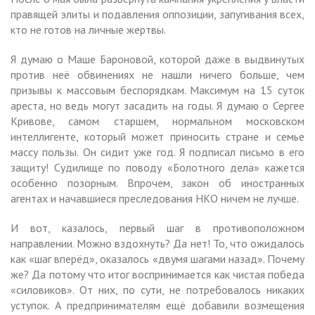
правящей элиты и подавления оппозиции, запугивания всех,
кто не готов на личные жертвы.
Я думаю о Маше Бароновой, которой даже в выдвинутых
против неё обвинениях не нашли ничего больше, чем
призывы к массовым беспорядкам. Максимум на 15 суток
ареста, но ведь могут засадить на годы. Я думаю о Сергее
Кривове, самом старшем, нормальном московском
интеллигенте, который может приносить стране и семье
массу пользы. Он сидит уже год. Я подписал письмо в его
защиту! Судилище по поводу «Болотного дела» кажется
особенно позорным. Впрочем, закон об иностранных
агентах и начавшиеся преследования НКО ничем не лучше.
И вот, казалось, первый шаг в противоположном
направлении. Можно вздохнуть? Да нет! То, что ожидалось
как «шаг вперёд», оказалось «двумя шагами назад». Почему
же? Да потому что итог воспринимается как чистая победа
«силовиков». От них, по сути, не потребовалось никаких
уступок. А предпринимателям ещё добавили возмещения