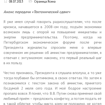
08.07.2013
Страница Ясина
Анонс передачи «Тектонический сдвиг»
Я уже имел случай говорить радиослушателям, что после
кризиса, начавшегося в 2008-ом году, подъём экономики
возможен лишь с опорой на повышение инициативы и
энергии предпринимательства. Поэтому, когда на
Петербургском экономическом форуме после речи
Президента журналисты спросили меня о впервые
озвученном им решении об амнистии предпринимателям, я
отвечал с энтузиазмом: наконец, это первый реальный шаг
в их пользу.
Честно признаюсь, Президента я слушала вполуха, а то уже
тогда поубавил бы оптимизма, в своих ответах. Но затем я
познакомился с текстом закона об амнистии, принятого
Госдумой 2 июля сего года. И моё бодрое настроение
пропало вовсе. Я понял, что В.В. Путин снова применил свой
любимый приём – предложить конфетку, а потом подать её
в такой обёртке, чтобы никто, кому не положено, не хотел