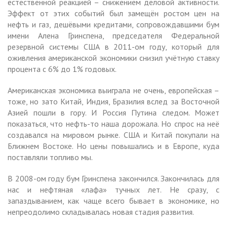
естественной реакцией – снижением деловой активности.
Эффект от этих событий был замещён ростом цен на
нефть и газ, дешёвыми кредитами, сопровождавшими бум
имени Алена Гринспена, председателя Федеральной
резервной системы США в 2011-ом году, который для
оживления американской экономики снизил учётную ставку
процента с 6% до 1% годовых.
Американская экономика выиграла не очень, европейская –
тоже, но зато Китай, Индия, Бразилия вслед за Восточной
Азией пошли в гору. И Россия Путина следом. Может
показаться, что нефть-то наша дорожала. Но спрос на неё
создавался на мировом рынке. США и Китай покупали на
Ближнем Востоке. Но цены повышались и в Европе, куда
поставляли топливо мы.
В 2008-ом году бум Гринспена закончился. Закончилась для
нас и нефтяная «лафа» тучных лет. Не сразу, с
запаздыванием, как чаще всего бывает в экономике, но
непреодолимо складывалась новая стадия развития.