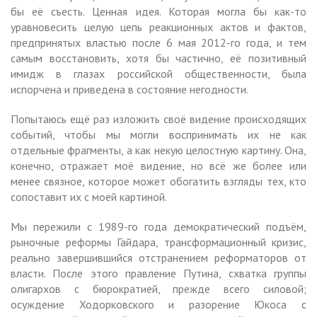
бы её съесть. Ценная идея. Которая могла бы как-то
уравновесить целую цепь реакционных актов и фактов,
предпринятых властью после 6 мая 2012-го года, и тем
самым восстановить, хотя бы частично, её позитивный
имидж в глазах российской общественности, была
испорчена и приведена в состояние негодности.
Попытаюсь ещё раз изложить своё видение происходящих
событий, чтобы мы могли воспринимать их не как
отдельные фрагменты, а как некую целостную картину. Она,
конечно, отражает моё видение, но всё же более или
менее связное, которое может обогатить взгляды тех, кто
сопоставит их с моей картиной.
Мы пережили с 1989-го года демократический подъём,
рыночные реформы Гайдара, трансформационный кризис,
реально завершившийся отстранением реформаторов от
власти. После этого правление Путина, схватка группы
олигархов с бюрократией, прежде всего силовой;
осуждение Ходорковского и разорение Юкоса с