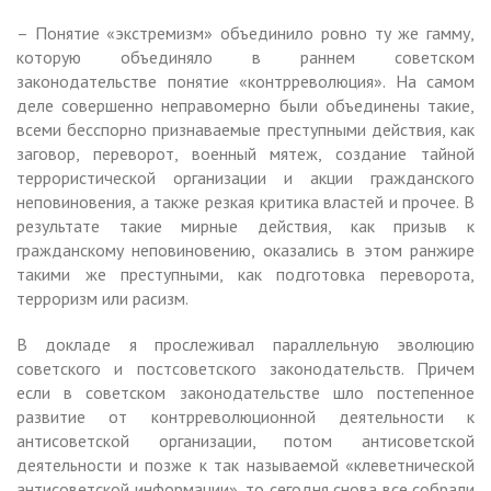
– Понятие «экстремизм» объединило ровно ту же гамму,
которую объединяло в раннем советском
законодательстве понятие «контрреволюция». На самом
деле совершенно неправомерно были объединены такие,
всеми бесспорно признаваемые преступными действия, как
заговор, переворот, военный мятеж, создание тайной
террористической организации и акции гражданского
неповиновения, а также резкая критика властей и прочее. В
результате такие мирные действия, как призыв к
гражданскому неповиновению, оказались в этом ранжире
такими же преступными, как подготовка переворота,
терроризм или расизм.
В докладе я прослеживал параллельную эволюцию
советского и постсоветского законодательств. Причем
если в советском законодательстве шло постепенное
развитие от контрреволюционной деятельности к
антисоветской организации, потом антисоветской
деятельности и позже к так называемой «клеветнической
антисоветской информации», то сегодня снова все собрали