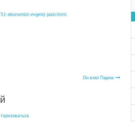
32-ekonomist-evgenij-jasin.html
Он взял Париж
ий
вторизоваться
.