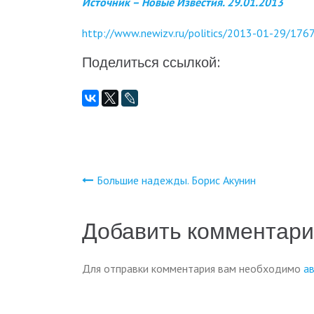
Источник – Новые Известия. 29.01.2013
http://www.newizv.ru/politics/2013-01-29/1767
Поделиться ссылкой:
Большие надежды. Борис Акунин
Навигация
по
Добавить комментар
записям
Для отправки комментария вам необходимо
а