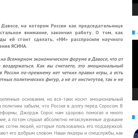
Давосе, на котором России как председательнице
тальное внимание, закончил работу. О том, как
ды ей стоит сделать, «НИ» расспросили научного
Ви
ения ЯСИНА.
 на Всемирном экономическом форуме в Давосе, что от
 воздержаться. Как вы считаете, это эмоциональный
в России по-прежнему нет четких правил игры, а есть
ных политических фигур, а не от институтов, так и не
деленные основания, но все-таки носит эмоциональный
и политики забыли, что Россия в долгу перед Соросом. В
реформы, Джордж Сорос нам здорово помогал и много
ние, а потом слушал абсолютно незаслуженные дурацкие
знаю сотни людей, которые пользовались его поддержкой.
ают его добрым словом. Наши лидеры и спецслужбы, как