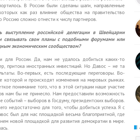
ортилось. В России были сделаны шаги, направленные
которых как раз влияние общества на правительство
о Россию сложно отнести к числу партнеров.
 выступление российской делегации в Швейцарии
ем связывать свои планы с подобными форумами или
одным экономическим сообществом?
 для России. Да, нам не удалось добиться каких-то
ер, притока иностранных инвестиций. Но Давос – не та
льтаты. Во-первых, есть последующие переговоры. Во-
те которой и происходят изменения на мировых рынках.
еткое понимание того, что в этой ситуации наше участие
тов нам бы не принесло. Нам предоставили возможность
не событий – выборов в Госдуму, президентских выборов.
сего недостаточно для того, чтобы добиться успеха. Я с
авос был для нас площадкой весьма благоприятной, где
анем новой площадкой для развития демократии в мире.
ась.