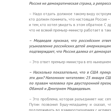
Россия не демократическая страна, а репресс
– Надо отдать должное такому виду остроумия.
кто должен понимать, что настоящая Россия –
и тем, кто хотел увидеть в этом обратное. С д
что не всякий премьер-министр работает в так
– Медведев признал, что российским отве
усыновление российских детей американцами.
подтверждает, что Россия далека от демокра
– Это ответ премьер-министра в его нынешнем
– Насколько показательно, что в США прекр
эти дни? Напомним читателям: 25 января С
по правам человека при двусторонней прези
Обамой и Дмитрием Медведевым.
– Это проблема, которая разъединяет нас сег
Путин позвонил Бушу-младшему и сказал, ч
поддерживать во взаимоотношениях с исламск