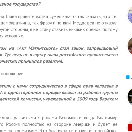
ивное государство?
 Глава правительства сумел как-то так сказать, что те,
 демократична, так фразу и поняли. Медведев не отказал
ругой стороны, я не стану ставить никаких оценок, потому
их условиях.
том на «Акт Магнитского» стал закон, запрещающий
 Тут ведь не в шутку глава российского правительства
тических принципов развития.
 положении.
атили с нами сотрудничество в сфере прав человека в
ША в одностороннем порядке вышли из рабочей группы
дентской комиссии, учрежденной в 2009 году Бараком
одня с развитыми странами. Вспомните, когда Владимир
то Россия полностью на стороне Америки и будет ее
им экстремизмом. Это был вклад в развитие российско-