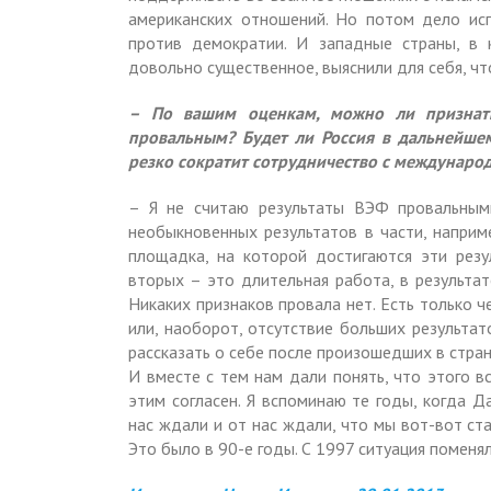
американских отношений. Но потом дело исп
против демократии. И западные страны, в 
довольно существенное, выяснили для себя, чт
– По вашим оценкам, можно ли признать
провальным? Будет ли Россия в дальнейш
резко сократит сотрудничество с междунар
– Я не считаю результаты ВЭФ провальными
необыкновенных результатов в части, наприм
площадка, на которой достигаются эти резу
вторых – это длительная работа, в результа
Никаких признаков провала нет. Есть только ч
или, наоборот, отсутствие больших результа
рассказать о себе после произошедших в стра
И вместе с тем нам дали понять, что этого в
этим согласен. Я вспоминаю те годы, когда Д
нас ждали и от нас ждали, что мы вот-вот ст
Это было в 90-е годы. С 1997 ситуация поменял