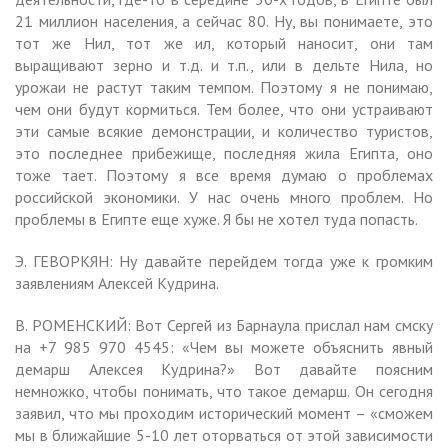
21 миллион населения, а сейчас 80. Ну, вы понимаете, это
тот же Нил, тот же ил, который наносит, они там
выращивают зерно и т.д. и т.п., или в дельте Нила, но
урожаи не растут таким темпом. Поэтому я не понимаю,
чем они будут кормиться. Тем более, что они устраивают
эти самые всякие демонстрации, и количество туристов,
это последнее прибежище, последняя жила Египта, оно
тоже тает. Поэтому я все время думаю о проблемах
российской экономики. У нас очень много проблем. Но
проблемы в Египте еще хуже. Я бы не хотел туда попасть.
Э. ГЕВОРКЯН: Ну давайте перейдем тогда уже к громким
заявлениям Алексей Кудрина.
В. РОМЕНСКИЙ: Вот Сергей из Барнаула прислал нам смску
на +7 985 970 4545: «Чем вы можете объяснить явный
демарш Алексея Кудрина?» Вот давайте поясним
немножко, чтобы понимать, что такое демарш. Он сегодня
заявил, что мы проходим исторический момент – «сможем
мы в ближайшие 5-10 лет оторваться от этой зависимости