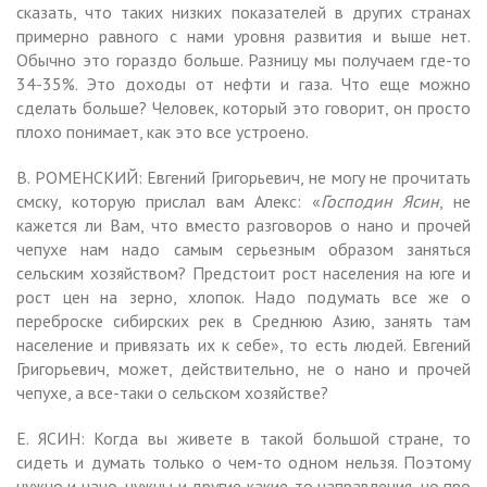
сказать, что таких низких показателей в других странах
примерно равного с нами уровня развития и выше нет.
Обычно это гораздо больше. Разницу мы получаем где-то
34-35%. Это доходы от нефти и газа. Что еще можно
сделать больше? Человек, который это говорит, он просто
плохо понимает, как это все устроено.
В. РОМЕНСКИЙ: Евгений Григорьевич, не могу не прочитать
смску, которую прислал вам Алекс: «
Господин Ясин
, не
кажется ли Вам, что вместо разговоров о нано и прочей
чепухе нам надо самым серьезным образом заняться
сельским хозяйством? Предстоит рост населения на юге и
рост цен на зерно, хлопок. Надо подумать все же о
переброске сибирских рек в Среднюю Азию, занять там
население и привязать их к себе», то есть людей. Евгений
Григорьевич, может, действительно, не о нано и прочей
чепухе, а все-таки о сельском хозяйстве?
Е. ЯСИН: Когда вы живете в такой большой стране, то
сидеть и думать только о чем-то одном нельзя. Поэтому
нужно и нано, нужны и другие какие-то направления, но про