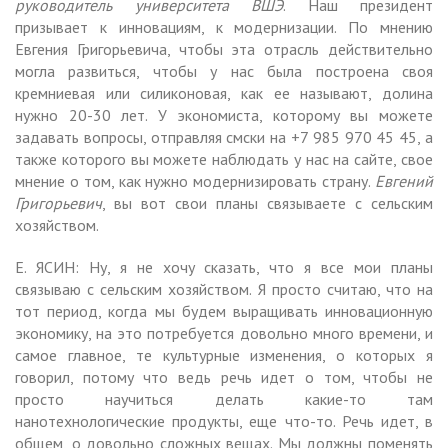
руководитель университета ВШЭ
. Наш президент
призывает к инновациям, к модернизации. По мнению
Евгения Григорьевича, чтобы эта отрасль действительно
могла развиться, чтобы у нас была построена своя
кремниевая или силиконовая, как ее называют, долина
нужно 20-30 лет. У экономиста, которому вы можете
задавать вопросы, отправляя смски на +7 985 970 45 45, а
также которого вы можете наблюдать у нас на сайте, свое
мнение о том, как нужно модернизировать страну.
Евгений
Григорьевич
, вы вот свои планы связываете с сельским
хозяйством.
Е. ЯСИН: Ну, я не хочу сказать, что я все мои планы
связываю с сельским хозяйством. Я просто считаю, что на
тот период, когда мы будем выращивать инновационную
экономику, на это потребуется довольно много времени, и
самое главное, те культурные изменения, о которых я
говорил, потому что ведь речь идет о том, чтобы не
просто научиться делать какие-то там
нанотехнологические продукты, еще что-то. Речь идет, в
общем, о довольно сложных вещах. Мы должны поменять