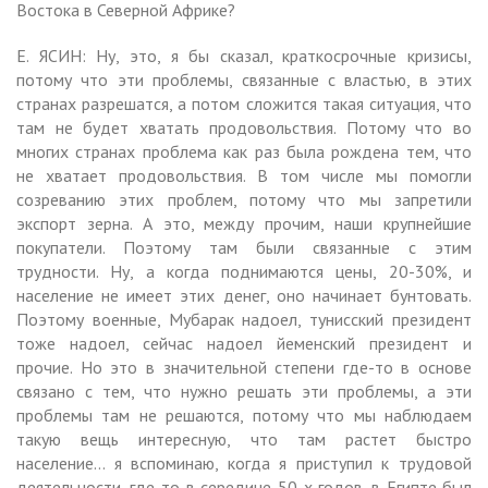
Востока в Северной Африке?
Е. ЯСИН: Ну, это, я бы сказал, краткосрочные кризисы,
потому что эти проблемы, связанные с властью, в этих
странах разрешатся, а потом сложится такая ситуация, что
там не будет хватать продовольствия. Потому что во
многих странах проблема как раз была рождена тем, что
не хватает продовольствия. В том числе мы помогли
созреванию этих проблем, потому что мы запретили
экспорт зерна. А это, между прочим, наши крупнейшие
покупатели. Поэтому там были связанные с этим
трудности. Ну, а когда поднимаются цены, 20-30%, и
население не имеет этих денег, оно начинает бунтовать.
Поэтому военные, Мубарак надоел, тунисский президент
тоже надоел, сейчас надоел йеменский президент и
прочие. Но это в значительной степени где-то в основе
связано с тем, что нужно решать эти проблемы, а эти
проблемы там не решаются, потому что мы наблюдаем
такую вещь интересную, что там растет быстро
население… я вспоминаю, когда я приступил к трудовой
деятельности, где-то в середине 50-х годов, в Египте был