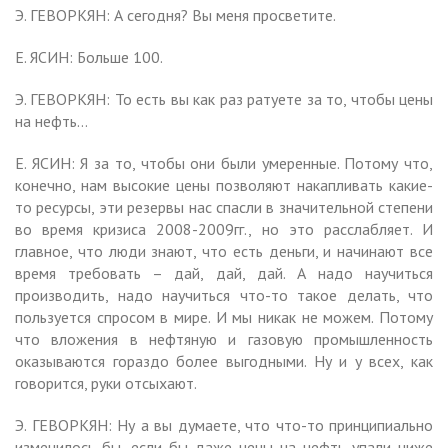
Э. ГЕВОРКЯН: А сегодня? Вы меня просветите.
Е. ЯСИН: Больше 100.
Э. ГЕВОРКЯН: То есть вы как раз ратуете за то, чтобы цены
на нефть…
Е. ЯСИН: Я за то, чтобы они были умеренные. Потому что,
конечно, нам высокие цены позволяют накапливать какие-
то ресурсы, эти резервы нас спасли в значительной степени
во время кризиса 2008-2009гг., но это расслабляет. И
главное, что люди знают, что есть деньги, и начинают все
время требовать – дай, дай, дай. А надо научиться
производить, надо научиться что-то такое делать, что
пользуется спросом в мире. И мы никак не можем. Потому
что вложения в нефтяную и газовую промышленность
оказываются гораздо более выгодными. Ну и у всех, как
говорится, руки отсыхают.
Э. ГЕВОРКЯН: Ну а вы думаете, что что-то принципиально
изменилось бы, если бы даже цены на нефть упали ниже