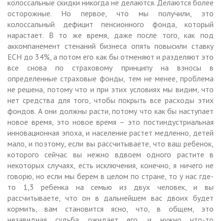
колоссальные скидки никогда не делаются. Делаются более
осторожные. Но первое, что мы получили, это
колоссальный дефицит пенсионного фонда, который
нарастает. В то же время, даже после того, как под
аккомпанемент стенаний бизнеса опять повысили ставку
ЕСН до 34%, а потом его как бы отменяют и разделяют это
все снова по страховому принципу на взносы в
определенные страховые фонды, тем не менее, проблема
не решена, потому что и при этих условиях мы видим, что
нет средства для того, чтобы покрыть все расходы этих
фондов. А они должны расти, потому что как бы наступает
новое время, это новое время – это постиндустриальная
инновационная эпоха, и население растет медленно, детей
мало, и поэтому, если вы рассчитываете, что ваш ребенок,
которого сейчас вы нежно вдвоем одного растите в
некоторых случаях, есть исключения, конечно, я ничего не
говорю, но если мы берем в целом по стране, то у нас где-
то 1,3 ребенка на семью из двух человек, и вы
рассчитываете, что он в дальнейшем вас двоих будет
кормить, вам становится ясно, что, в общем, это
незавидная судьба ожидает его, и нужно что-то