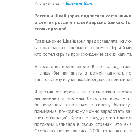
Автор статьи –
Евгений Ясин
Россия и Швейцария подписали соглашени
о счетах россиян в швейцарских банках. То
столь прочной.
Традиционно Швейцария предоставляла исключ
в своих банках. Так было со времен Первой м
кто хотел скрыть происхождение своих капитал
В последнее время, около 40 лет назад, стал
– лишь бы притянуть в регион капитал, п
тщательному изу­чению. Швейцария в принципе
Я против офшоров – не столь важна свобод
непременно и должны быть для всех – пр
бизнесменов относиться к своему бизнес
понимание: по-крупному можно заработать за с
счет махинаций. Крупные государства благо
потоками капитала в своих странах. Это вы
Особенно после кризиса 2000 года, когда 