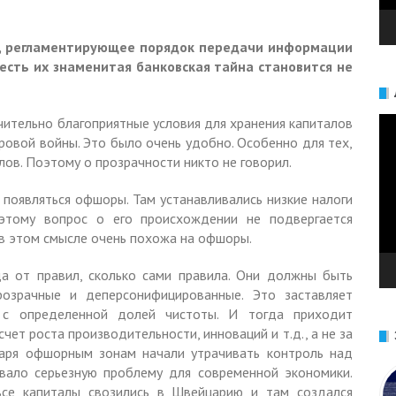
е, регламентирующее порядок передачи информации
 есть их знаменитая банковская тайна становится не
Ви
ительно благоприятные условия для хранения капиталов
ировой войны. Это было очень удобно. Особенно для тех,
ов. Поэтому о прозрачности никто не говорил.
и появляться офшоры. Там устанавливались низкие налоги
оэтому вопрос о его происхождении не подвергается
 в этом смысле очень похожа на офшоры.
а от правил, сколько сами правила. Они должны быть
озрачные и деперсонифицированные. Это заставляет
у с определенной долей чистоты. И тогда приходит
чет роста производительности, инноваций и т.д., а не за
даря офшорным зонам начали утрачивать контроль над
звало серьезную проблему для современной экономики.
все капиталы свозились в Швейцарию и там создался