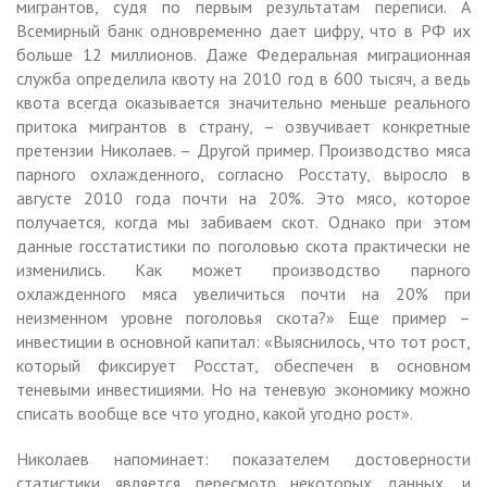
мигрантов, судя по первым результатам переписи. А
Всемирный банк одновременно дает цифру, что в РФ их
больше 12 миллионов. Даже Федеральная миграционная
служба определила квоту на 2010 год в 600 тысяч, а ведь
квота всегда оказывается значительно меньше реального
притока мигрантов в страну, – озвучивает конкретные
претензии Николаев. – Другой пример. Производство мяса
парного охлажденного, согласно Росстату, выросло в
августе 2010 года почти на 20%. Это мясо, которое
получается, когда мы забиваем скот. Однако при этом
данные госстатистики по поголовью скота практически не
изменились. Как может производство парного
охлажденного мяса увеличиться почти на 20% при
неизменном уровне поголовья скота?» Еще пример –
инвестиции в основной капитал: «Выяснилось, что тот рост,
который фиксирует Росстат, обеспечен в основном
теневыми инвестициями. Но на теневую экономику можно
списать вообще все что угодно, какой угодно рост».
Николаев напоминает: показателем достоверности
статистики является пересмотр некоторых данных, и