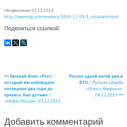
Независимая. 03.12.2010
http://www.ng.ru/economics/2010-12-03/1_calculate.html
Поделиться ссылкой:
Евгений Ясин: «Рост,
Россия одной ногой уже в
Навигация
который мы наблюдали
ВТО
/
Русская служба
последние два года до
«Голоса Америки».
по
кризиса, был дутым»
/
04.12.2010
«Нефть России». 03.12.2010
записям
Добавить комментарий