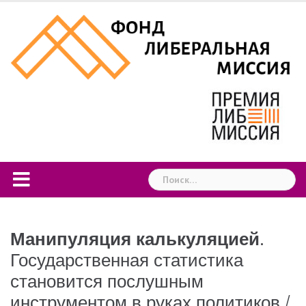
Skip
to
content
Найти:
Манипуляция калькуляцией
.
Государственная статистика
становится послушным
инструментом в руках политиков /