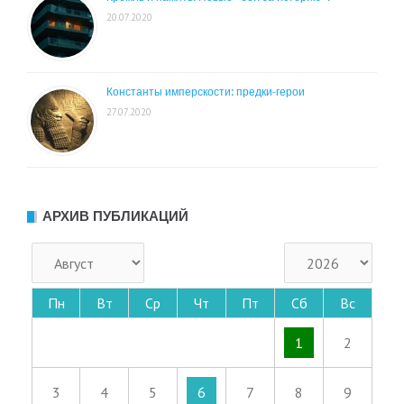
20.07.2020
Константы имперскости: предки-герои
27.07.2020
АРХИВ ПУБЛИКАЦИЙ
Пн
Вт
Ср
Чт
Пт
Сб
Вс
1
2
3
4
5
6
7
8
9