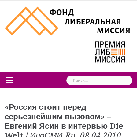
Skip
to
content
Найти:
«Россия стоит перед
серьезнейшим вызовом»
–
Евгений Ясин в интервью Die
Welt
/
ИноСМИ.Ru. 08.04.2010