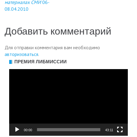
материалах СМИ
06-
записям
08.04.2010
Добавить комментарий
Для отправки комментария вам необходимо
авторизоваться
.
ПРЕМИЯ ЛИБМИССИИ
Видеоплеер
00:00
43:11