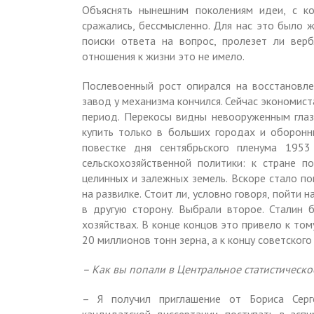
Объяснять нынешним поколениям идеи, с к
сражались, бессмысленно. Для нас это было ж
поиски ответа на вопрос, пролезет ли вер
отношения к жизни это не имело.
Послевоенный рост опирался на восстановле
завод у механизма кончился. Сейчас экономист
период. Перекосы видны невооруженным гла
купить только в больших городах и оборонн
повестке дня сентябрьского пленума 195
сельскохозяйственной политики: к стране 
целинных и залежных земель. Вскоре стало по
на развилке. Стоит ли, условно говоря, пойти
в другую сторону. Выбрали второе. Сталин 
хозяйствах. В конце концов это привело к то
20 миллионов тонн зерна, а к концу советског
– Как вы попали в Центральное статистическо
– Я получил приглашение от Бориса Серг