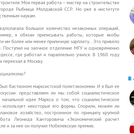
троителя. Моя первая работа – мастер на строительстве
 городе Рыбница Молдавской ССР. Но уже в институте
ственным наукам.
редполагала большое количество незаконных операций,
пример, я обязан приписывать работы, которые якобы
ти им более или менее приличную зарплату… Это привело
е. Поступил на заочное отделение МГУ и одновременно
дессе, где работал и параллельно учился. В 1960 году
 переехал в Москву.
социализма?
был бастионом марксистской политэкономии. И я был ее
скуссии: представляем ли мы собой социалистическое
 начальной идее Маркса о том, что социалистическое
 использует некоторые его формы. Спорили, можем ли
лановое хозяйство, построенное по принципу крупной
абота Леонида Канторовича «Экономический расчет
сле и за нее он получил Нобелевскую премию.