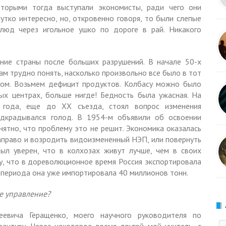
оторыми тогда выступали экономисты, ради чего они
утко интересно, но, откровенно говоря, то были слепые
блюд через игольное ушко по дороге в рай. Никакого
ние страны после больших разрушений. В начале 50-х
ам трудно понять, насколько произвольно все было в тот
зом. Возьмем дефицит продуктов. Колбасу можно было
ых центрах, больше нигде! Бедность была ужасная. На
3 года, еще до XX съезда, стоял вопрос изменения
подкрадывался голод. В 1954-м объявили об освоении
нятно, что проблему это не решит. Экономика оказалась
 направо и возродить видоизмененный НЭП, или повернуть
был уверен, что в колхозах живут лучше, чем в своих
му, что в дореволюционное время Россия экспортировала
о периода она уже импортировала 40 миллионов тонн.
е управление?
еевича Геращенко, моего научного руководителя по