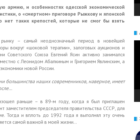
ную армию, и особенностях одесской экономической
тистики, о «смертном» приговоре Рыжкову и японской
о нет таких крепостей, которые не смог бы взять
 рынку – самый неоднозначный период в новейшей
Ви
поры вокруг «шоковой терапии», залоговых аукционов и
ни Советского Союза Евгений Ясин активно занимался
естно с Леонидом Абалкиным и Григорием Явлинским, а
 экономики новой России.
зни большинства наших современников, наверное, имеет
после…
зошел раньше – в 89-м году, когда я был приглашен
т заместителем председателя правительства CCCР, для
е. Тогда и вплоть до 1992 года я выполнял эту очень
ляется самой важной в моей жизни…