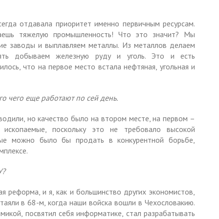
сегда отдавала приоритет именно первичным ресурсам.
 даешь тяжелую промышленность! Что это значит? Мы
кие заводы и выплавляем металлы. Из металлов делаем
ять добываем железную руду и уголь. Это и есть
илось, что на первое место встала нефтяная, угольная и
го чего еще работают по сей день.
водили, но качество было на втором месте, на первом –
 ископаемые, поскольку это не требовало высокой
орые можно было бы продать в конкурентной борьбе,
мплексе.
У?
ая реформа, и я, как и большинство других экономистов,
таяли в 68-м, когда наши войска вошли в Чехословакию.
омикой, посвятил себя информатике, стал разрабатывать