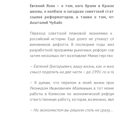
Евгений Ясин – о том, кого брали в Крас
школы, о колбасе и загадках советской ста
ссылке реформаторов, а также о том, чт
Анатолий Чубайс
Переход советской плановой экономики к
российский истории. Еще долго не утихнут с
виновников дефолта. В последние годы жиз
разработкой программы рыночных реформ совм
затем несколько лет возглавлял Министерство
– Евгений Григорьевич, вашу жизнь, как и жи
смысл поделить на две части – до 1991-го и 
– Я думаю, что перелом в моей жизни прои
Леонидом Ивановичем Абалкиным, в тот момен
работы в Комиссии по экономической реформ
ответственную работу, которая, возможно, яв
– Но экономистом вы решили стать не сразу…