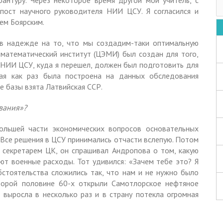
рантуру. Через некоторое время другой мой учитель, с
пост научного руководителя НИИ ЦСУ. Я согласился и
ем Боярским.
 в надежде на то, что мы создадим-таки оптимальную
математический институт (ЦЭМИ) был создан для того,
 НИИ ЦСУ, куда я перешел, должен был подготовить для
кая как раз была построена на данных обследования
е базы взята Латвийская ССР.
вания»?
ольшей части экономических вопросов основательных
 Все решения в ЦСУ принимались отчасти вслепую. Потом
л секретарем ЦК, он спрашивал Андропова о том, какую
т военные расходы. Тот удивился: «Зачем тебе это? Я
бстоятельства сложились так, что нам и не нужно было
второй половине 60-х открыли Самотлорское нефтяное
 выросла в несколько раз и в страну потекла огромная