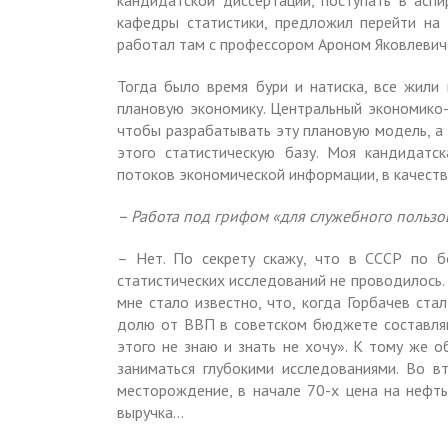
кандидатской диссертации, поступать в аспи
кафедры статистики, предложил перейти на 
работал там с профессором Ароном Яковлевич
Тогда было время бури и натиска, все жили
плановую экономику. Центральный экономико-
чтобы разрабатывать эту плановую модель, а
этого статистическую базу. Моя кандидатс
потоков экономической информации, в качеств
– Работа под грифом «для служебного пользо
– Нет. По секрету скажу, что в СССР по б
статистических исследований не проводилось.
мне стало известно, что, когда Горбачев ста
долю от ВВП в советском бюджете составляю
этого не знаю и знать не хочу». К тому же о
заниматься глубокими исследованиями. Во 
месторождение, в начале 70-х цена на нефть
выручка…