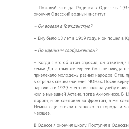
– Пожалуй, что да. Родился в Одессе в 1934
окончил Одесский водный институт.
– Он воевал в Гражданскую?
– Ему было 18 лет в 1919 году, и он пошел в 
– По идейным соображениям?
– Когда я его об этом спросил, он ответил,
семьи. Да к тому же евреев больше никуда не
привлекало молодежь разных народов. Отец пр
в отрядах спецназначения, ЧОНах. После верну
партию, а в 1929-м его послали на учебу в чис
жил в нынешней Астане, тогда Акмолинске. В 
дороги, и он следовал за фронтом, а мы след
Немцы еще стояли недалеко от города и час
месяцев.
В Одессе я окончил школу. Поступил в Одесски