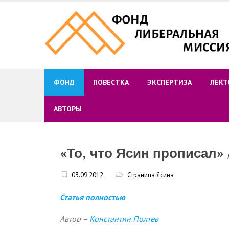
Skip
to
content
ФОНД
ПОВЕСТКА
ЭКСПЕРТИЗА
ЛЕКТ
АВТОРЫ
«То, что Ясин прописал»
03.09.2012
Страница Ясина
Статья полностью
Автор –
Константин Полтев