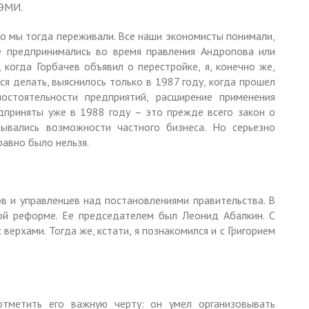
ЦЭМИ.
то мы тогда переживали. Все наши экономисты понимали,
е предпринимались во время правления Андропова или
, когда Горбачев объявил о перестройке, я, конечно же,
ся делать, выяснилось только в 1987 году, когда прошел
стоятельности предприятий, расширение применения
дприняты уже в 1988 году – это прежде всего закон о
вывались возможности частного бизнеса. Но серьезно
равно было нельзя.
ов и управленцев над постановлениями правительства. В
ой реформе. Ее председателем был Леонид Абалкин. С
 верхами. Тогда же, кстати, я познакомился и с Григорием
тметить его важную черту: он умел организовывать