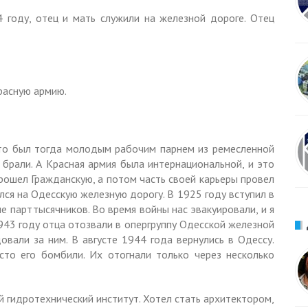
 году, отец и мать служили на железной дороге. Отец
Красную армию.
 что был тогда молодым рабочим парнем из ремесленной
 брали. А Красная армия была интернациональной, и это
ошел Гражданскую, а потом часть своей карьеры провел
лся на Одесскую железную дорогу. В 1925 году вступил в
ле парттысячников. Во время войны нас эвакуировали, и я
1943 году отца отозвали в опергруппу Одесской железной
овали за ним. В августе 1944 года вернулись в Одессу.
то его бомбили. Их отогнали только через несколько
й гидротехнический институт. Хотел стать архитектором,