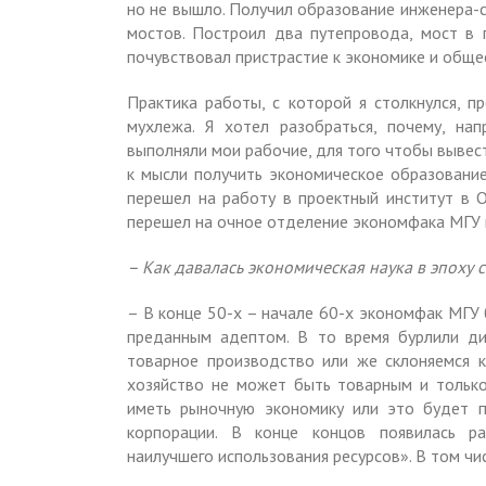
но не вышло. Получил образование инженера-с
мостов. Построил два путепровода, мост в
почувствовал пристрастие к экономике и обще
Практика работы, с которой я столкнулся, п
мухлежа. Я хотел разобраться, почему, на
выполняли мои рабочие, для того чтобы вывес
к мысли получить экономическое образовани
перешел на работу в проектный институт в О
перешел на очное отделение экономфака МГУ и
– Как давалась экономическая наука в эпоху 
– В конце 50-х – начале 60-х экономфак МГУ 
преданным адептом. В то время бурлили ди
товарное производство или же склоняемся к
хозяйство не может быть товарным и только
иметь рыночную экономику или это будет п
корпорации. В конце концов появилась р
наилучшего использования ресурсов». В том чи