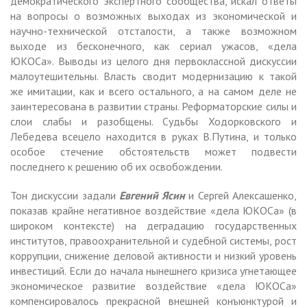
демократического экспертного сообщества, искал ответы
на вопросы о возможных выходах из экономической и
научно-технической отсталости, а также возможном
выходе из бесконечного, как сериал ужасов, «дела
ЮКОСа». Выводы из целого дня первоклассной дискуссии
малоутешительны. Власть сводит модернизацию к такой
же имитации, как и всего остального, а на самом деле не
заинтересована в развитии страны. Реформаторские силы и
слои слабы и разобщены. Судьбы Ходорковского и
Лебедева всецело находится в руках В.Путина, и только
особое стечение обстоятельств может подвести
последнего к решению об их освобождении.
Тон дискуссии задали
Евгений Ясин
и Сергей Алексашенко,
показав крайне негативное воздействие «дела ЮКОСа» (в
широком контексте) на деградацию государственных
институтов, правоохранительной и судебной системы, рост
коррупции, снижение деловой активности и низкий уровень
инвестиций. Если до начала нынешнего кризиса угнетающее
экономическое развитие воздействие «дела ЮКОСа»
компенсировалось прекрасной внешней конъюнктурой и