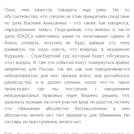
Пока, мне кажется, говорить ещё рано. Но то
обстоятельство, что следом за этим прекратили следствие
по делу Василия Алексаняна – это также, как говорится,
«продолжение темы.» Подозреваю, что именно в части
дела ЮКОСа наметились какие-то позитивные сдвиги. Я
боюсь сглазить, поэтому не буду дальше эту тему
развивать. Но надо учесть, что впереди, в недалеком
будущем, – Страсбургский суд, который будет обсуждать
этот вопрос. И там эти события могут повернуться крайне
неприятно для России, так же, как они поворачиваются
неблагоприятно для неё, прежде всего, для российского
руководства, и в других случаях, когда что-то такое
происходит, где мы поступали с нарушением
международных правовых норм. Видимо, решили, что
удержать позиции на этом участке вряд ли удастся, потому
что обвинение абсолютно бессмысленное, в нём
абсолютно ничего нет. Нет предмета для обвинения. Ни
состава, ни преступления, ничего нет.
Есть ли шанс, надежда, что эта история закончится в