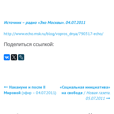
Источник – радио «Эхо Москвы». 04.07.2011
http://www.echo.msk.ru/blog/vopros_dnya/790317-echo/
Поделиться ссылкой:
Накануне и после II
«Социальная инициатива»
Навигация
Мировой
(эфир – 04.07.2011)
на свободе
/
Новая газета.
05.07.2011
по