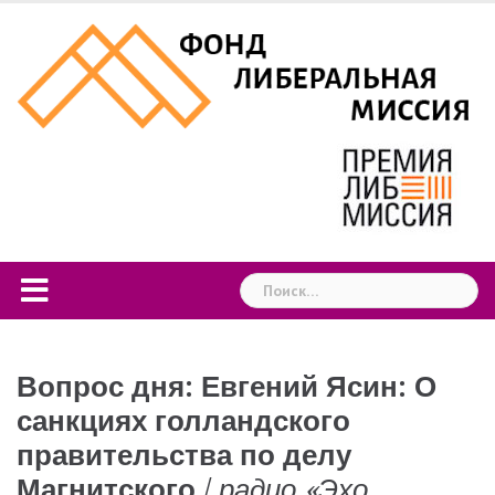
Skip
to
content
Найти:
Вопрос дня: Евгений Ясин: О
санкциях голландского
правительства по делу
Магнитского
/
радио «Эхо