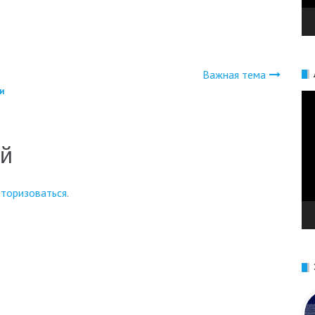
Важная тема
и
Ви
ий
вторизоваться
.