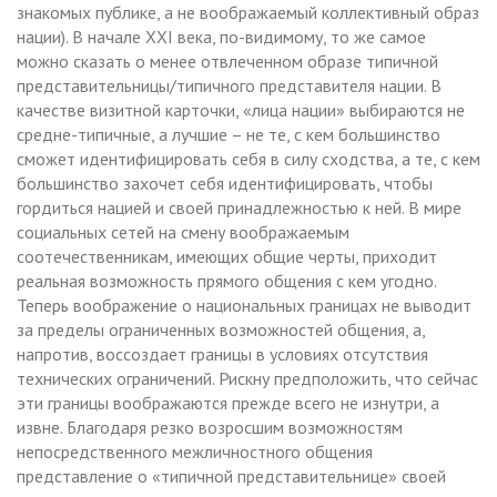
знакомых публике, а не воображаемый коллективный образ
нации). В начале XXI века, по-видимому, то же самое
можно сказать о менее отвлеченном образе типичной
представительницы/типичного представителя нации. В
качестве визитной карточки, «лица нации» выбираются не
средне-типичные, а лучшие – не те, с кем большинство
сможет идентифицировать себя в силу сходства, а те, с кем
большинство захочет себя идентифицировать, чтобы
гордиться нацией и своей принадлежностью к ней. В мире
социальных сетей на смену воображаемым
соотечественникам, имеющих общие черты, приходит
реальная возможность прямого общения с кем угодно.
Теперь воображение о национальных границах не выводит
за пределы ограниченных возможностей общения, а,
напротив, воссоздает границы в условиях отсутствия
технических ограничений. Рискну предположить, что сейчас
эти границы воображаются прежде всего не изнутри, а
извне. Благодаря резко возросшим возможностям
непосредственного межличностного общения
представление о «типичной представительнице» своей