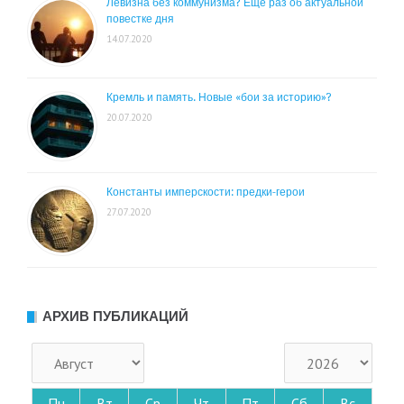
Левизна без коммунизма? Ещё раз об актуальной
повестке дня
14.07.2020
Кремль и память. Новые «бои за историю»?
20.07.2020
Константы имперскости: предки-герои
27.07.2020
АРХИВ ПУБЛИКАЦИЙ
Пн
Вт
Ср
Чт
Пт
Сб
Вс