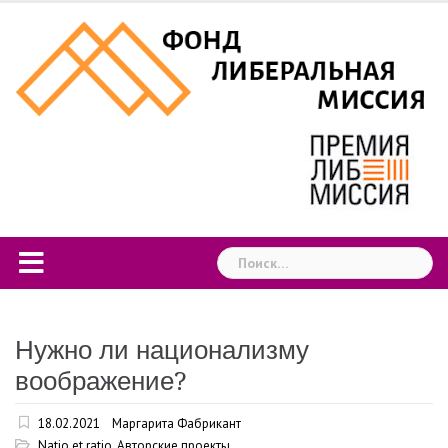
Skip
to
content
Найти:
Нужно ли национализму
воображение?
18.02.2021
Маргарита Фабрикант
Natio et ratio
,
Авторские проекты