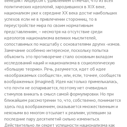
Бенедикт Андерсон с удивлением отмечал, что из всех
политических идеологий, зародившихся в XIX веке,
национализм уже к середине XX века достиг наибольших
успехов если не в привлечении сторонниц, то в
переустройстве мира по своим нормативным
представлениям, – несмотря на отсутствие среди
идеологов национализма великих мыслителей,
сопоставимых по масштабу с основателями других -измов.
Замечание особенно интересное, поскольку попытка
объяснить это противоречие стало основным вкладом
исследований наций и национализма в социологическую
«большую теорию». Речь, разумеется, идет об идее
«воображаемых сообществ», или, если, точнее, сообществ
воображенных (imagined). Идея настолько примелькалась,
что почти не оспаривается, поэтому нет очевидных
стимулов вникать в смысл самой формулировки. Но при
ближайшем рассмотрении то, что, собственно, понимается
здесь под воображением, оказывается множественным и
неясными во многом отсылает к реалиям, успевшим за
последние пару десятилетий сильно измениться.
Действительно ли секрет успешности национализма как