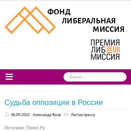
Skip
to
content
Найти:
Судьба оппозиции в России
06.09.2010
Александр Янов
Листая прессу
Источник: Полит.Ру