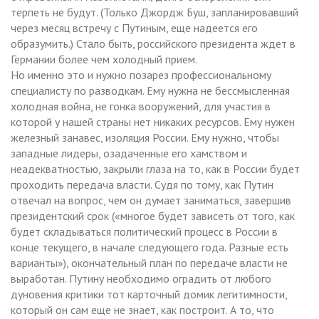
терпеть не будут. (Только Джордж Буш, запланировавший
через месяц встречу с Путиным, еще надеется его
образумить.) Стало быть, российского президента ждет в
Германии более чем холодный прием.
Но именно это и нужно позарез профессиональному
специалисту по разводкам. Ему нужна не бессмысленная
холодная война, не гонка вооружений, для участия в
которой у нашей страны нет никаких ресурсов. Ему нужен
железный занавес, изоляция России. Ему нужно, чтобы
западные лидеры, озадаченные его хамством и
неадекватностью, закрыли глаза на то, как в России будет
проходить передача власти. Судя по тому, как Путин
отвечал на вопрос, чем он думает заниматься, завершив
президентский срок («многое будет зависеть от того, как
будет складываться политический процесс в России в
конце текущего, в начале следующего года. Разные есть
варианты»), окончательный план по передаче власти не
выработан. Путину необходимо оградить от любого
дуновения критики тот карточный домик легитимности,
который он сам еще не знает, как построит. А то, что