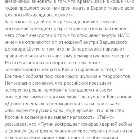
американцы виноваты в том, что Кремль, как и в конце 70-х
годов прошлого века, намерен искать в Европе «новые цели
для российских ядерных ракет».
За несколько дней до встречи лидеров «восьмерки»
российский президент открыто унижал своих партнеров.
Чего стоит анекдотец о том, что отношения внутри НАТО
ничем не отличаются от отношений внутри Варшавского
договора. Шутки о том, что на Западе вовсю нарушают
права человека и что «чистому демократу» после смерти
Махатмы Ганди и поговорить не с кем, даже
комментировать неохота. Как и откровения о том, что
Британия собрала под свое крыло жуликов и террористов.
Нет никаких сомнений, что российский президент
намеренно решил пригрозить скандалом на своем
последнем саммите «восьмерки». План удался. Британская
«Дейли телеграф» в редакционной статье призывает:
«Вышвырните русских вон», подчеркивая, что членство
России в восьмерке вызывает неловкость. «Таймс»
указывает, что «Путин воскрешает призрак ядерной войны
в Европе». Если другие участники «восьмерки» не являются
откровенными мазохистами, долго оскорбления они