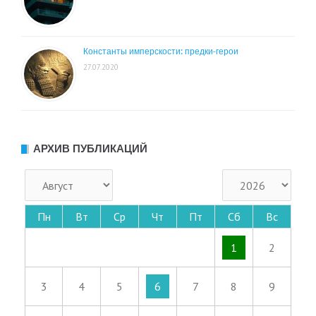
Константы имперскости: предки-герои
27.07.2020
АРХИВ ПУБЛИКАЦИЙ
Пн
Вт
Ср
Чт
Пт
Сб
Вс
1
2
3
4
5
6
7
8
9