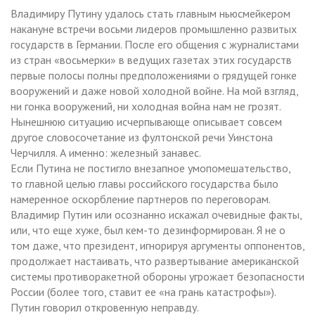
Владимиру Путину удалось стать главным ньюсмейкером
накануне встречи восьми лидеров промышленно развитых
государств в Германии. После его общения с журналистами
из стран «восьмерки» в ведущих газетах этих государств
первые полосы полны предположениями о грядущей гонке
вооружений и даже новой холодной войне. На мой взгляд,
ни гонка вооружений, ни холодная война нам не грозят.
Нынешнюю ситуацию исчерпывающе описывает совсем
другое словосочетание из фултонской речи Уинстона
Черчилля. А именно: железный занавес.
Если Путина не постигло внезапное умопомешательство,
то главной целью главы российского государства было
намеренное оскорбление партнеров по переговорам.
Владимир Путин или осознанно искажал очевидные факты,
или, что еще хуже, был кем-то дезинформирован. Я не о
том даже, что президент, игнорируя аргументы оппонентов,
продолжает настаивать, что развертывание американской
системы противоракетной обороны угрожает безопасности
России (более того, ставит ее «на грань катастрофы»).
Путин говорил откровенную неправду.