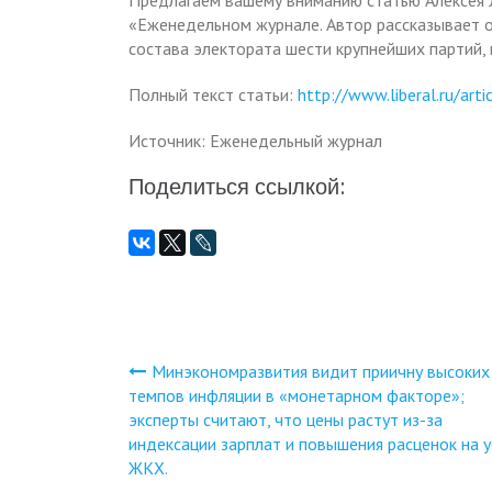
Предлагаем вашему вниманию статью Алексея Л
«Еженедельном журнале. Автор рассказывает о
состава электората шести крупнейших партий, 
Полный текст статьи:
http://www.liberal.ru/art
Источник: Еженедельный журнал
Поделиться ссылкой:
Минэкономразвития видит приичну высоких
Навигация
темпов инфляции в «монетарном факторе»;
эксперты считают, что цены растут из-за
по
индексации зарплат и повышения расценок на у
ЖКХ.