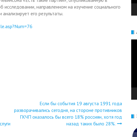
евинсона «Есть такие партии», опубликованную в
б исследовании, направленном на изучение социального
и анализирует его результаты.
icle.asp?Num=76
Ви
Если бы события 19 августа 1991 года
разворачивались сегодня, на стороне противников
ГКЧП оказалось бы всего 18% россиян, хотя год
слуги
назад таких было 28%.