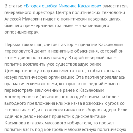
В статье
«Вторая ошибка Михаила Касьянова»
заместитель
генерального директора Центра политических технологий
Алексей Макаркин пишет о политически неверных шагах
бывшего премьер-министра, ныне — «начинающего
оппозиционера».
Первый такой шаг, считает автор – принятие Касьяновым
«пресловутой дачи» и невнятные объяснения, который он
затем давал по этому поводу. Второй неверный шаг –
попытка возглавить уже существовашую ранее
Демократическую партию вместо того, чтобы основать
новую политическую организацию. Эта партия управлялась
прагматическими людьми, которые в последний момент
пересмотрели заключенные ранее с Касьяновым
договоренности (неважно, под воздействием ли более
выгодного предложения или же из-за возможных угроз со
сторны власти), и его «прокатили» на выборах лидера. Если
«дачное дело» может привести к дискредитации
Касьянова в глазах массового избирателя, то провал
попытки взять под контроль малоизвестную политическую