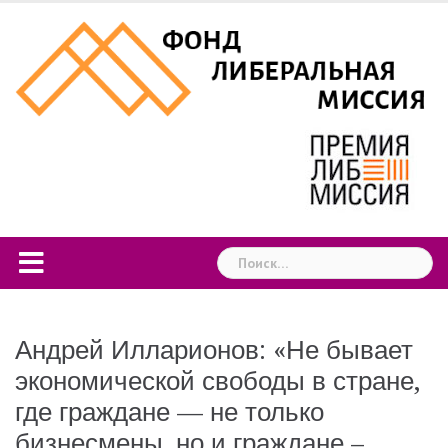
Skip
to
content
Найти:
Андрей Илларионов: «Не бывает
экономической свободы в стране,
где граждане — не только
бизнесмены, но и граждане –