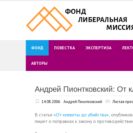
Skip
to
content
ФОНД
ПОВЕСТКА
ЭКСПЕРТИЗА
ЛЕКТ
АВТОРЫ
Андрей Пионтковский: От к
14.08.2006
Андрей Пионтковский
Листая пре
В статье
«От клеветы до убийства»
, опублико
пишет о поправках к закону о противодействи