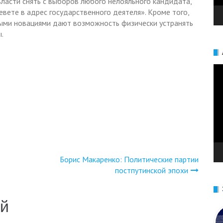
власти снять с выборов любого нелояльного кандидата,
вете в адрес государственного деятеля». Кроме того,
выми новациями дают возможность физически устранять
.
Ви
Борис Макаренко: Политические партии
постпутинской эпохи
ий