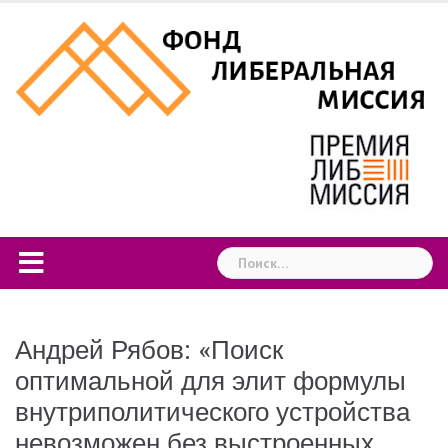
Skip
to
content
Найти:
Андрей Рябов: «Поиск
оптимальной для элит формулы
внутриполитического устройства
невозможен без выстроенных