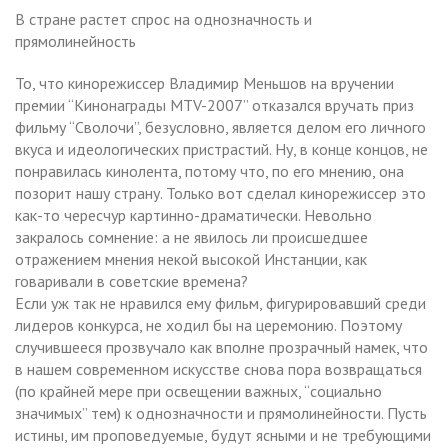
В стране растет спрос на однозначность и
прямолинейность
То, что кинорежиссер Владимир Меньшов на вручении
премии “Кинонаграды MTV-2007” отказался вручать приз
фильму “Сволочи”, безусловно, является делом его личного
вкуса и идеологических пристрастий. Ну, в конце концов, не
понравилась кинолента, потому что, по его мнению, она
позорит нашу страну. Только вот сделал кинорежиссер это
как-то чересчур картинно-драматически. Невольно
закралось сомнение: а не явилось ли происшедшее
отражением мнения некой высокой Инстанции, как
говаривали в советские времена?
Если уж так не нравился ему фильм, фигурировавший среди
лидеров конкурса, не ходил бы на церемонию. Поэтому
случившееся прозвучало как вполне прозрачный намек, что
в нашем современном искусстве снова пора возвращаться
(по крайней мере при освещении важных, “социально
значимых” тем) к однозначности и прямолинейности. Пусть
истины, им проповедуемые, будут ясными и не требующими