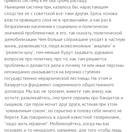
привело систему к ее быстрому распаду.
Нынешняя система при, казалось бы, нарастающем
сходстве ее с советской все-таки другая. Здесь основа
власти правящего слоя не в чрезвычайке, а как раз в
безразличии населения к социально и политически
значимой проблематике, в его, так сказать, политической
демобилизации. Чем больше сограждане уходят в частную
жизнь, развлекаются, глядя всевозможные “аншлаги” и
“реалити-шоу”, тем меньше будут задавать дурацких
вопросов про политику, про то, как там решаются
проблемы и делаются дела и почему те или иные персоны
неожиданно оказываются на верхних ступенях
государственно-иерархической лестницы. На этом и
базируется фундамент современного общественного
договора. Мы вас не трогаем, живите там, внизу, как
хотите, развлекайтесь, смотрите сериалы про бандитов и
сыщиков, где герои мочат друг друга, истекая при этом
“клюквенным соком”, но серьезно в голову себе ничего не
берите. Как говорилось в одной известной телерекламе,
“надо жить играючи!”. Мобилизуйтесь, когда мы вас
позовем, и то ненадолго, например, для того чтобы лишь