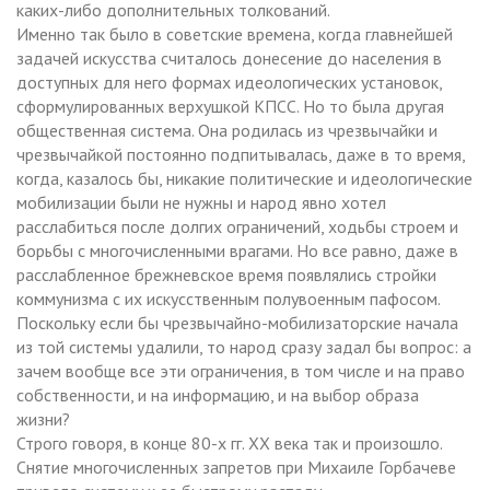
каких-либо дополнительных толкований.
Именно так было в советские времена, когда главнейшей
задачей искусства считалось донесение до населения в
доступных для него формах идеологических установок,
сформулированных верхушкой КПСС. Но то была другая
общественная система. Она родилась из чрезвычайки и
чрезвычайкой постоянно подпитывалась, даже в то время,
когда, казалось бы, никакие политические и идеологические
мобилизации были не нужны и народ явно хотел
расслабиться после долгих ограничений, ходьбы строем и
борьбы с многочисленными врагами. Но все равно, даже в
расслабленное брежневское время появлялись стройки
коммунизма с их искусственным полувоенным пафосом.
Поскольку если бы чрезвычайно-мобилизаторские начала
из той системы удалили, то народ сразу задал бы вопрос: а
зачем вообще все эти ограничения, в том числе и на право
собственности, и на информацию, и на выбор образа
жизни?
Строго говоря, в конце 80-х гг. ХХ века так и произошло.
Снятие многочисленных запретов при Михаиле Горбачеве