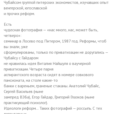
Чубайсом группой питерских экономистов, изучавших опыт
венгерской, югославской
и прочих реформ.
Есть
чудесная фотография — «нас много, нас, может быть,
четверо»:
семинар в Лосево под Питером, 1987 год. Реформы, чтоб
вы знали, уже
сформулированы, только по приватизации не доругались —
Чубайсу с Гайдаром
не нравилась идея Виталия Найшуля о ваучерной
приватизации. Четыре парня
аспирантского возраста сидят в номере совкового
пансионата, на столе какие-то
банки с вареньем, граненые стаканы. Анатолий Чубайс,
Сергей Васильев (ныне
зампред ВЭБа), Егор Гайдар, Григорий Глазков (ныне
практикующий психолог).
Идеологи реформ… Таких фотографий — россыпь. С тех
легендарных