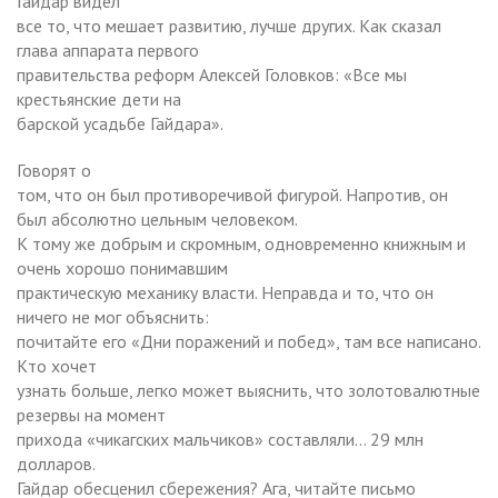
Гайдар видел
все то, что мешает развитию, лучше других. Как сказал
глава аппарата первого
правительства реформ Алексей Головков: «Все мы
крестьянские дети на
барской усадьбе Гайдара».
Говорят о
том, что он был противоречивой фигурой. Напротив, он
был абсолютно цельным человеком.
К тому же добрым и скромным, одновременно книжным и
очень хорошо понимавшим
практическую механику власти. Неправда и то, что он
ничего не мог объяснить:
почитайте его «Дни поражений и побед», там все написано.
Кто хочет
узнать больше, легко может выяснить, что золотовалютные
резервы на момент
прихода «чикагских мальчиков» составляли… 29 млн
долларов.
Гайдар обесценил сбережения? Ага, читайте письмо