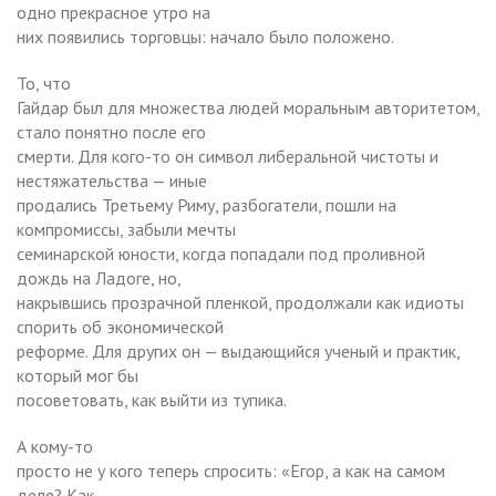
одно прекрасное утро на
них появились торговцы: начало было положено.
То, что
Гайдар был для множества людей моральным авторитетом,
стало понятно после его
смерти. Для кого-то он символ либеральной чистоты и
нестяжательства — иные
продались Третьему Риму, разбогатели, пошли на
компромиссы, забыли мечты
семинарской юности, когда попадали под проливной
дождь на Ладоге, но,
накрывшись прозрачной пленкой, продолжали как идиоты
спорить об экономической
реформе. Для других он — выдающийся ученый и практик,
который мог бы
посоветовать, как выйти из тупика.
А кому-то
просто не у кого теперь спросить: «Егор, а как на самом
деле? Как