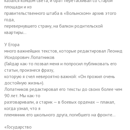
казался концом света, и брат перетаскивал со Старой
площади и из
правительственного штаба в «Волынском» архив этого
года,
перевернувшего страну, на балкон родительской
квартиры…
У Егора
много важнейших текстов, которые редактировал Леонид
Исидорович Лопатников
(Гайдар как-то позвал меня и попросил публиковать его
статьи, произнеся фразу,
которую я счел невероятно важной: «Он прожил очень
достойную жизнь»).
Лопатников редактировал его тексты до своих более чем
90 лет. Мы как-то
разговаривали, а старик — в боевых орденах — плакал,
когда узнал, что я
племянник его школьного друга, погибшего на фронте…
«Государство