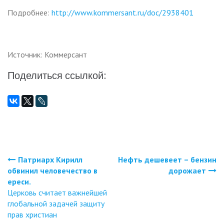
Подробнее:
http://www.kommersant.ru/doc/2938401
Источник: Коммерсант
Поделиться ссылкой:
Патриарх Кирилл
Нефть дешевеет – бензин
Навигация
обвинил человечество в
дорожает
ереси.
по
Церковь считает важнейшей
глобальной задачей защиту
записям
прав христиан