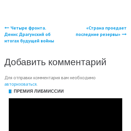
Четыре фронта.
«Страна проедает
Навигация
Денис Драгунский об
последние резервы»
итогах будущей войны
по
записям
Добавить комментарий
Для отправки комментария вам необходимо
авторизоваться
.
ПРЕМИЯ ЛИБМИССИИ
Видеоплеер