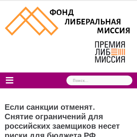
Skip
to
content
Найти:
Если санкции отменят.
Снятие ограничений для
российских заемщиков несет
риски для бюджета РФ