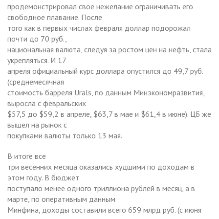
продемонстрировал свое нежелание ограничивать его
свободное плавание. После
того как в первых числах февраля доллар подорожал
почти до 70 руб.,
национальная валюта, следуя за ростом цен на нефть, стала
укрепляться. И 17
апреля официальный курс доллара опустился до 49,7 руб.
(среднемесячная
стоимость барреля Urals, по данным Минэкономразвития,
выросла с февральских
$57,5 до $59,2 в апреле, $63,7 в мае и $61,4 в июне). ЦБ же
вышел на рынок с
покупками валюты только 13 мая.
В итоге все
три весенних месяца оказались худшими по доходам в
этом году. В бюджет
поступало менее одного триллиона рублей в месяц, а в
марте, по оперативным данным
Минфина, доходы составили всего 659 млрд руб. (с июня