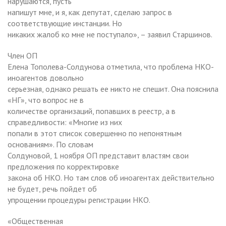
нарушаются, пусть
напишут мне, и я, как депутат, сделаю запрос в
соответствующие инстанции. Но
никаких жалоб ко мне не поступало», – заявил Старшинов.
Член ОП
Елена Тополева-Солдунова отметила, что проблема НКО-
иноагентов довольно
серьезная, однако решать ее никто не спешит. Она пояснила
«НГ», что вопрос не в
количестве организаций, попавших в реестр, а в
справедливости: «Многие из них
попали в этот список совершенно по непонятным
основаниям». По словам
Солдуновой, 1 ноября ОП представит властям свои
предложения по корректировке
закона об НКО. Но там слов об иноагентах действительно
не будет, речь пойдет об
упрощении процедуры регистрации НКО.
«Общественная