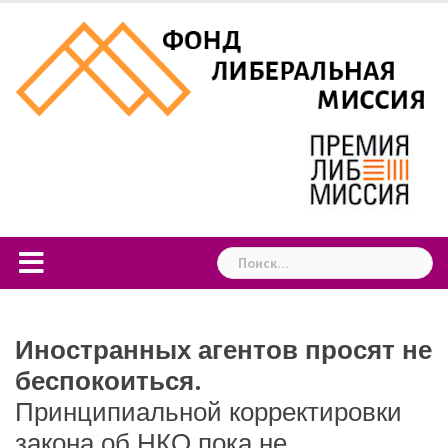
Skip
to
content
Найти:
Иностранных агентов просят не
беспокоиться.
Принципиальной корректировки
закона об НКО пока не