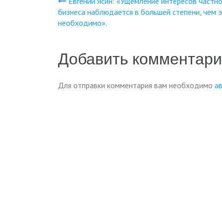
Евгений Ясин: «Ущемление интересов частно
Навигация
бизнеса наблюдается в большей степени, чем 
необходимо».
по
записям
Добавить комментар
Для отправки комментария вам необходимо
а