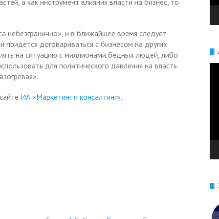
стей, а как инструмент влияния власти на бизнес, то
са небезгранично», и в ближайшее время следует
и придется договариваться с бизнесом на других
лиять на ситуацию с миллионами бедных людей, либо
использовать для политического давления на власть
Ви
азогревая».
 сайте
ИА «Маркетинг и консалтинг»
.