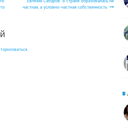
го
Евгений Сабуров: В стране образовалась не
это
частная, а условно-частная собственность.
ий
вторизоваться
.