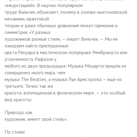
«медитацией». В научно-популярном
труде Вильчек объясняет, почему в основе ньютоновской
механики, квантовой
теории и даже обычных уравнений лежат гармония и
симметрия. «У разных
художников разные стили, — пишет Вильчек. — Мы не
ожидаем найти приглушенные
цвета Ренуара в мистическом полумраке Рембрандта или
утонченность Рафаэля у
любого из двух предыдущих. Музыка Моцарта пришла из
совершенно иного мира, чем
музыка The Beatles, а музыка Луи Армстронга — еще из
третьего. Точно так же
красота, воплощенная в физическом мире, — это особый
вид красоты.
Природа, как
художник, имеет свой стиль».
По стилю