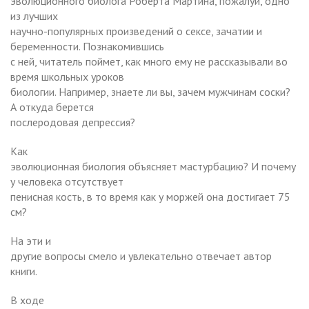
эволюционного биолога Роберта Мартина, пожалуй, одно
из лучших
научно-популярных произведений о сексе, зачатии и
беременности. Познакомившись
с ней, читатель поймет, как много ему не рассказывали во
время школьных уроков
биологии. Например, знаете ли вы, зачем мужчинам соски?
А откуда берется
послеродовая депрессия?
Как
эволюционная биология объясняет мастурбацию? И почему
у человека отсутствует
пенисная кость, в то время как у моржей она достигает 75
см?
На эти и
другие вопросы смело и увлекательно отвечает автор
книги.
В ходе