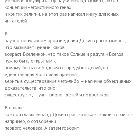
ученый и популяризатор науки Ричард Докинз, автор
концепции «эгоистичного гена»
и критик религии, на этот раз написал книгу для юных
читателей.
В
научно-популярном произведении Докинз рассказывает,
что вызывает цунами, каков
возраст Вселенной, что такое Солнце и радуга. «Всегда
нужно быть открытым к
новому, быть свободным от предубеждений, но
единственная достойная причина
верить в существование чего‑либо — наличие объективных
доказательств, что оно
существует», — учит биолог детей и подростков.
В начале
каждой главы Ричард Докинз рассказывает какой-то миф —
например, о сотворении
первого человека. А затем говорит: