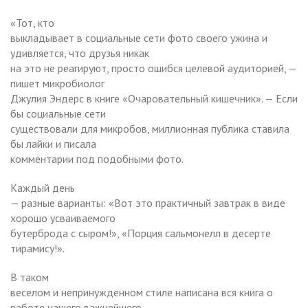
«Тот, кто
выкладывает в социальные сети фото своего ужина и
удивляется, что друзья никак
на это не реагируют, просто ошибся целевой аудиторией, —
пишет микробиолог
Джулия Эндерс в книге «Очаровательный кишечник». — Если
бы социальные сети
существовали для микробов, миллионная публика ставила
бы лайки и писала
комментарии под подобными фото.
Каждый день
— разные варианты: «Вот это практичный завтрак в виде
хорошо усваиваемого
бутерброда с сыром!», «Порция сальмонелл в десерте
тирамису!».
В таком
веселом и непринужденном стиле написана вся книга о
работе нашего важнейшего