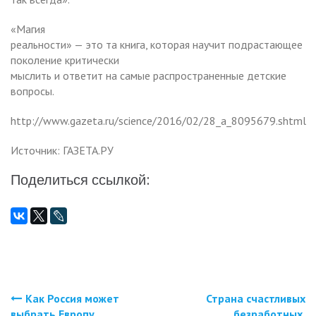
«Магия
реальности» — это та книга, которая научит подрастающее
поколение критически
мыслить и ответит на самые распространенные детские
вопросы.
http://www.gazeta.ru/science/2016/02/28_a_8095679.shtml
Источник: ГАЗЕТА.РУ
Поделиться ссылкой:
Как Россия может
Страна счастливых
Навигация
выбрать Европу.
безработных.