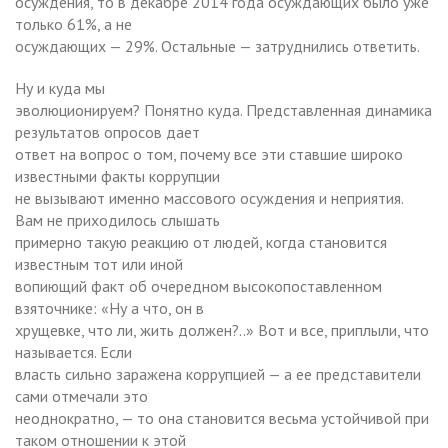
осуждения, то в декабре 2014 года осуждающих было уже
только 61%, а не
осуждающих — 29%. Остальные — затруднились ответить.
Ну и куда мы
эволюционируем? Понятно куда. Представленная динамика
результатов опросов дает
ответ на вопрос о том, почему все эти ставшие широко
известными факты коррупции
не вызывают именно массового осуждения и неприятия.
Вам не приходилось слышать
примерно такую реакцию от людей, когда становится
известным тот или иной
вопиющий факт об очередном высокопоставленном
взяточнике: «Ну а что, он в
хрущевке, что ли, жить должен?..» Вот и все, приплыли, что
называется. Если
власть сильно заражена коррупцией — а ее представители
сами отмечали это
неоднократно, — то она становится весьма устойчивой при
таком отношении к этой