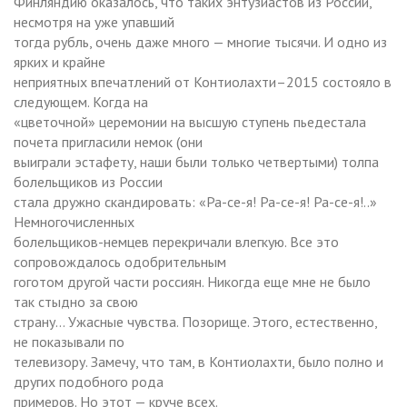
Финляндию оказалось, что таких энтузиастов из России,
несмотря на уже упавший
тогда рубль, очень даже много — многие тысячи. И одно из
ярких и крайне
неприятных впечатлений от Контиолахти–2015 состояло в
следующем. Когда на
«цветочной» церемонии на высшую ступень пьедестала
почета пригласили немок (они
выиграли эстафету, наши были только четвертыми) толпа
болельщиков из России
стала дружно скандировать: «Ра-се-я! Ра-се-я! Ра-се-я!..»
Немногочисленных
болельщиков-немцев перекричали влегкую. Все это
сопровождалось одобрительным
гоготом другой части россиян. Никогда еще мне не было
так стыдно за свою
страну… Ужасные чувства. Позорище. Этого, естественно,
не показывали по
телевизору. Замечу, что там, в Контиолахти, было полно и
других подобного рода
примеров. Но этот — круче всех.