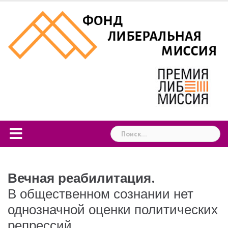
Skip
to
content
Найти:
Вечная реабилитация.
В общественном сознании нет
однозначной оценки политических
репрессий.