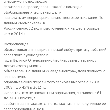
спецслужб, позволяющую
произвольно преследовать людей с помощью
сфабрикованных уголовных дел и
назначать им непропорционально жестокое наказание. По
данным «Мемориала», в
России сейчас 52 политзаключенных – на шесть больше,
чем в 2014 г.
Госпропаганда,
объявляющая антипатриотической любую критику действий
советского руководства в
годы Великой Отечественной войны, размыла границу
допустимого у многих
обывателей. По данным «Левада-центра», доля полностью
или частично
оправдывающих жертвы того периода выросла с 27% в
2008 г. до 45% в 2015 г.,
число тех, кто не находит им оправдания, снизилось с 61
до 41%. Похоже, в
реабилитации нуждаются не только так и не получившие ее
репрессированные, но и