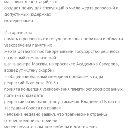
массовых депортаций, что
создает почву для спекуляций о числе жертв репрессий и
допустимых издержках
модернизации.
Историческая
память о репрессиях и государственная политика в области
увековечения памяти их
жертв остаются противоречивыми. Государство решилось
на важный символический
шаг: в центре Москвы, на проспекте Академика Сахарова,
возведут «Стену скорби»
– общенациональный мемориал погибшим в годы
репрессий. В августе 2015 г.
принята концепция увековечения памяти репрессированных,
попытки оправдать
репрессии названы «недопустимыми». Владимир Путин на
заседании Совета по правам
человека недавно заявил, что трагические страницы
отечественной истории не
менее поучительны, чем победы и достижения.