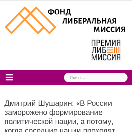
Skip
to
content
Найти:
Дмитрий Шушарин: «В России
заморожено формирование
политической нации, а потому,
когда соседние нации проходят