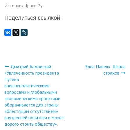
Источник: Грани.Ру
Поделиться ссылкой:
Дмитрий Бадовский:
Элла Панеях: Шкала
Навигация
«Увлеченность президента
страхов
Путина
по
внешнеполитическими
вопросами и глобальными
записям
экономическими проектами
оборачивается для страны
«блестящим отсутствием»
внутренней политики и может
дорого стоить обществу».