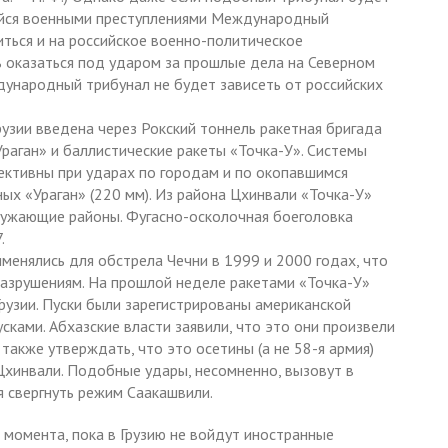
ийся военными преступлениями Международный
иться и на российское военно-политическое
 оказаться под ударом за прошлые дела на Северном
дународный трибунал не будет зависеть от российских
узии введена через Рокский тоннель ракетная бригада
Ураган» и баллистические ракеты «Точка-У». Системы
ективны при ударах по городам и по окопавшимся
ых «Ураган» (220 мм). Из района Цхинвали «Точка-У»
ружающие районы. Фугасно-осколочная боеголовка
.
менялись для обстрела Чечни в 1999 и 2000 годах, что
разрушениям. На прошлой неделе ракетами «Точка-У»
рузии. Пуски были зарегистрированы американской
сками. Абхазские власти заявили, что это они произвели
 также утверждать, что это осетины (а не 58-я армия)
 Цхинвали. Подобные удары, несомненно, вызовут в
я свергнуть режим Саакашвили.
 момента, пока в Грузию не войдут иностранные