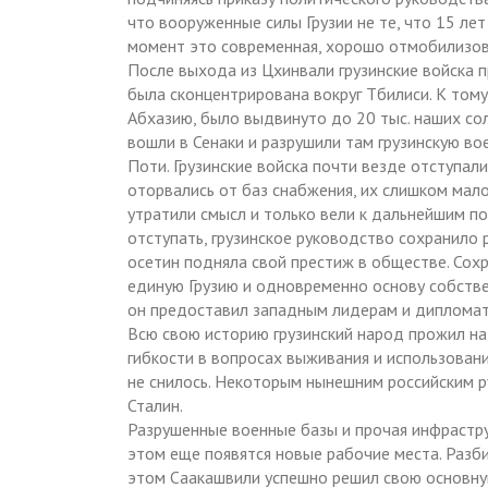
что вооруженные силы Грузии не те, что 15 ле
момент это современная, хорошо отмобилизов
После выхода из Цхинвали грузинские войска п
была сконцентрирована вокруг Тбилиси. К тому
Абхазию, было выдвинуто до 20 тыс. наших со
вошли в Сенаки и разрушили там грузинскую во
Поти. Грузинские войска почти везде отступали
оторвались от баз снабжения, их слишком мало
утратили смысл и только вели к дальнейшим по
отступать, грузинское руководство сохранило
осетин подняла свой престиж в обществе. Сохр
единую Грузию и одновременно основу собстве
он предоставил западным лидерам и дипломат
Всю свою историю грузинский народ прожил н
гибкости в вопросах выживания и использован
не снилось. Некоторым нынешним российским р
Сталин.
Разрушенные военные базы и прочая инфрастру
этом еще появятся новые рабочие места. Разб
этом Саакашвили успешно решил свою основну