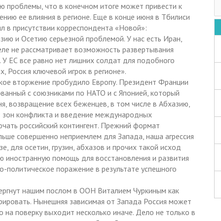
ю проблемы, что в конечном итоге может привести к
нию ее влияния в регионе. Еще в конце июня в Тбилиси
ял в присутствии корреспондента «Новой»:
ю и Осетию серьезной проблемой. У нас есть Иран,
селе не рассматривает возможность развертывания
 У ЕС все равно нет лишних солдат для подобного
, Россия ключевой игрок в регионе».
ское вторжение пробудило Европу. Президент Франции
ованный с союзниками по НАТО и с Японией, который
я, возвращение всех беженцев, в том числе в Абхазию,
из зон конфликта и введение международных
ючать российский контингент. Прежний формат
льше совершенно неприемлем для Запада, наша агрессия
е, для осетин, грузин, абхазов и прочих такой исход
ую иностранную помощь для восстановления и развития
но-политическое поражение в результате успешного
вергнут нашим послом в ООН Виталием Чуркиным как
рировать. Нынешняя зависимая от Запада Россия может
 на поверку выходит несколько иначе. Дело не только в