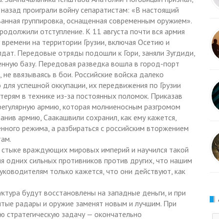
т назад проиграли войну сепаратистам: «В настоящий
анная группировка, оснащенная современным оружием».
родолжили отступление. К 11 августа почти вся армия
 времени на территории Грузии, включая Осетию и
лдат. Передовые отряды подошли к Гори, заняли Зугдиди,
енную базу. Передовая разведка вошла в город-порт
, не ввязываясь в бои. Российские войска далеко
 для успешной оккупации, их передвижения по Грузии
терям в технике из-за постоянных поломок. Приказав
 регулярную армию, которая молниеносным разгромом
анив армию, Саакашвили сохранил, как ему кажется,
нного режима, а разбираться с российским вторжением
ам.
а стыке враждующих мировых империй и научился такой
ия одних сильных противников против других, что нашим
уководителям только кажется, что они действуют, как
ктура будут восстановлены на западные деньги, и при
итые радары и оружие заменят новым и лучшим. При
ю стратегическую задачу — окончательно