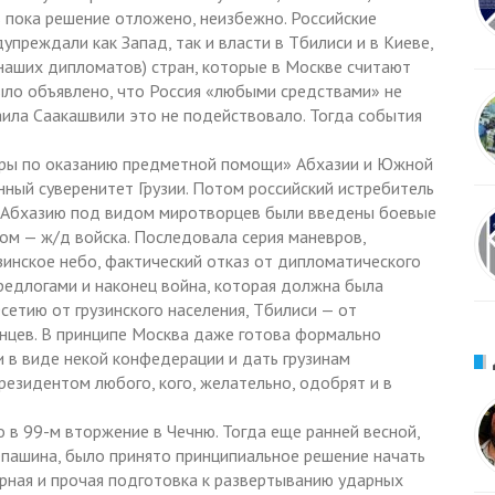
ть пока решение отложено, неизбежно. Российские
упреждали как Запад, так и власти в Тбилиси и в Киеве,
 наших дипломатов) стран, которые в Москве считают
Было объявлено, что Россия «любыми средствами» не
аила Саакашвили это не подействовало. Тогда события
еры по оказанию предметной помощи» Абхазии и Южной
нный суверенитет Грузии. Потом российский истребитель
 В Абхазию под видом миротворцев были введены боевые
ом — ж/д войска. Последовала серия маневров,
зинское небо, фактический отказ от дипломатического
редлогами и наконец война, которая должна была
тию от грузинского населения, Тбилиси — от
анцев. В принципе Москва даже готова формально
и в виде некой конфедерации и дать грузинам
езидентом любого, кого, желательно, одобрят и в
 в 99-м вторжение в Чечню. Тогда еще ранней весной,
епашина, было принято принципиальное решение начать
ерная и прочая подготовка к развертыванию ударных