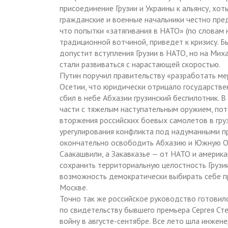
присоединение Грузии и Украины к альянсу, хо
гражданские и военные начальники честно пред
что попытки «затягивания в НАТО» (по словам
традиционной вотчиной, приведет к кризису. 
допустит вступления Грузии в НАТО, но на Мих
стали развиваться с нарастающей скоростью.
Путин поручил правительству «разработать м
Осетии, что юридически отрицало государстве
сбил в небе Абхазии грузинский беспилотник.
части с тяжелым наступательным оружием, пот
вторжения российских боевых самолетов в гру
урегулирования конфликта под надуманными п
окончательно освободить Абхазию и Южную Осе
Саакашвили, а Закавказье — от НАТО и америк
сохранить территориальную целостность Грузи
возможность демократически выбирать себе пр
Москве.
Точно так же российское руководство готовило
по свидетельству бывшего премьера Сергея Ст
войну в августе-сентябре. Все лето шла инжен