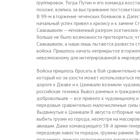
группировок. Тогда Путин и его команда восст
похоже, взялись за выстраивание постсоветско
В 99-м вторжение чеченских боевиков в Дагес
начальный успех привел к кризису и к замене
Саакашвили — мгновенный разгром осетинских 
больше не было возможности притворяться, чт
Саакашвили, а наши лишь пытаются развести ст
войска. Пришлось начать неприкрытое вторжен
невозможному для интегрированной в мировую
Войска пришлось бросать в бой сравнительно н
который из-за узости может использоваться п
дороге к Джаве и к Цхинвали возникли чудови
российская техника. Вывоз раненых и граждан
добровольцев — все привело к чудовищному и
передовые сравнительно малочисленные силы п
Выдвинутые к Цхинвали 8 августа отборные час
выбить грузин из города, несмотря на массиро
авиации. Даже командующего 58-й армии генер
передовую навести порядок, грузины ранили. Г
подчиняясь приказу политического руководств