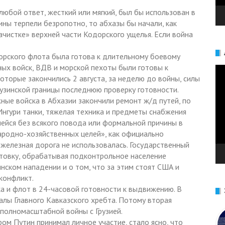
любой ответ, жесткий или мягкий, был бы использован в
ины терпели безропотно, то абхазы бы начали, как
ачистке» верхней части Кодорского ущелья. Если война
морского флота была готова к длительному боевому
ных войск, ВДВ и морской пехоты были готовы к
Ви
оторые закончились 2 августа, за неделю до войны, силы
рузинской границы последнюю проверку готовности.
ые войска в Абхазии закончили ремонт ж/д путей, по
нгури танки, тяжелая техника и предметы снабжения
шейся без всякого повода или формальной причины в
народно-хозяйственных целей», как официально
железная дорога не использовалась. Государственный
товку, обрабатывая подконтрольное население
ском нападении и о том, что за этим стоят США и
конфликт.
ка и флот в 24-часовой готовности к выдвижению. В
валы Главного Кавказского хребта. Потому вторая
 полномасштабной войны с Грузией.
ром Путин принимал личное участие, стало ясно, что