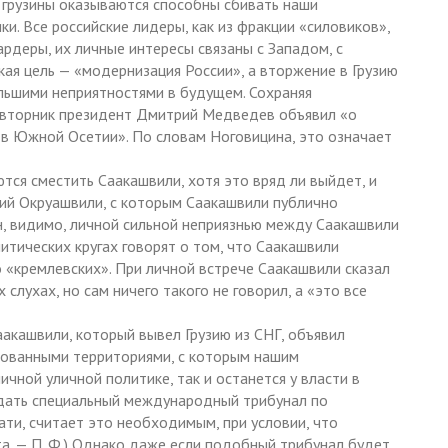
а грузины оказываются способны сбивать наши
. Все российские лидеры, как из фракции «силовиков»,
рдеры, их личные интересы связаны с Западом, с
ая цель — «модернизация России», а вторжение в Грузию
ольшими неприятностями в будущем. Сохраняя
о вторник президент Дмитрий Медведев объявил «о
в Южной Осетии». По словам Ноговицина, это означает
тся сместить Саакашвили, хотя это вряд ли выйдет, и
лий Окруашвили, с которым Саакашвили публично
н, видимо, личной сильной неприязнью между Саакашвили
итических кругах говорят о том, что Саакашвили
 «кремлевских». При личной встрече Саакашвили сказал
 слухах, но сам ничего такого не говорил, а «это все
акашвили, который вывел Грузию из СНГ, объявил
ованными территориями, с которым нашим
чной уличной политике, так и останется у власти в
здать специальный международный трибунал по
тати, считает это необходимым, при условии, что
а. — П. Ф.) Однако даже если подобный трибунал будет