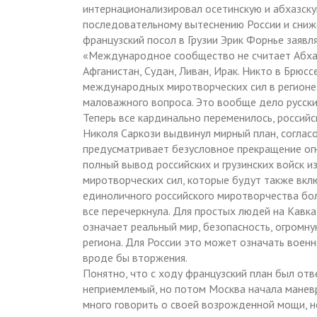
интернационализировал осетинскую и абхазску
последовательному вытеснению России и сниже
французский посол в Грузии Эрик Форнье заявл
«Международное сообщество не считает Абхази
Афганистан, Судан, Ливан, Ирак. Никто в Брюс
международных миротворческих сил в регионе.
маловажного вопроса. Это вообще дело русских
Теперь все кардинально переменилось, россий
Николя Саркози выдвинул мирный план, соглас
предусматривает безусловное прекращение огн
полный вывод российских и грузинских войск 
миротворческих сил, которые будут также вкл
единоличного российского миротворчества бо
все перечеркнула. Для простых людей на Кавказ
означает реальный мир, безопасность, огромн
региона. Для России это может означать воен
вроде бы вторжения.
Понятно, что с ходу французский план был от
неприемлемый, но потом Москва начала манев
много говорить о своей возрожденной мощи, но