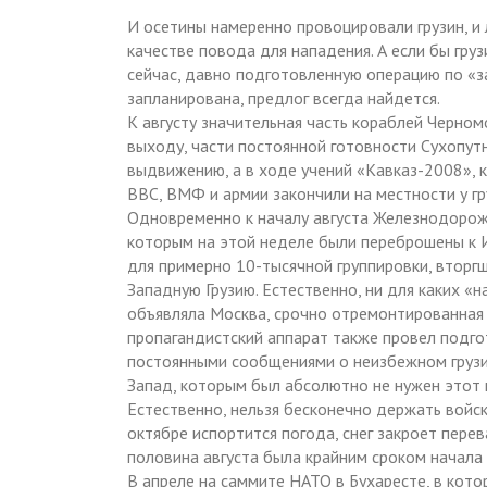
И осетины намеренно провоцировали грузин, и 
качестве повода для нападения. А если бы груз
сейчас, давно подготовленную операцию по «з
запланирована, предлог всегда найдется.
К августу значительная часть кораблей Черно
выходу, части постоянной готовности Сухопут
выдвижению, а в ходе учений «Кавказ-2008», к
ВВС, ВМФ и армии закончили на местности у г
Одновременно к началу августа Железнодорожн
которым на этой неделе были переброшены к И
для примерно 10-тысячной группировки, вторг
Западную Грузию. Естественно, ни для каких «
объявляла Москва, срочно отремонтированная 
пропагандистский аппарат также провел подго
постоянными сообщениями о неизбежном грузин
Запад, которым был абсолютно не нужен этот 
Естественно, нельзя бесконечно держать войс
октябре испортится погода, снег закроет пере
половина августа была крайним сроком начала
В апреле на саммите НАТО в Бухаресте, в кото