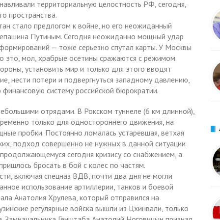
анавливали территориальную целостность РФ, сегодня,
го пространства.
тан стало предлогом к войне, но его неожиданный
 Степашина Путиным. Сегодня неожиданно мощный удар
формирований — тоже серьезно спутал карты. У Москвы
о это, мол, храбрые осетины сражаются с режимом
ороны, установить мир и только для этого вводят
ие, нести потери и подвергнуться западному давлению,
 финансовую систему российской бюрократии.
ебольшими отрядами. В Рокском туннеле (6 км длинной),
еременно только для одностороннего движения, на
щные пробки. Постоянно ломалась устаревшая, ветхая
ских, подход совершенно не нужных в данной ситуации
 продолжающемуся сегодня кризису со снабжением, а
ришлось бросать в бой с колес по частям.
ти, включая спецназ ВДВ, почти два дня не могли
ванное использование артиллерии, танков и боевой
ала Анатолия Хрулева, который отправился на
рузинские регулярные войска вышли из Цхинвали, только
а. Замначальника Генштаба Анатолий Ноговицын признал,