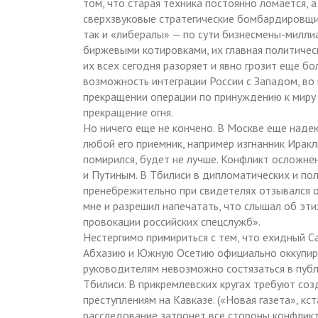
том, что старая техника постоянно ломается, 
сверхзвуковые стратегические бомбардировщики
так и «либералы» — по сути бизнесмены-миллиа
биржевыми котировками, их главная политическ
их всех сегодня разоряет и явно грозит еще б
возможность интеграции России с Западом, в
прекращении операции по принуждению к миру 
прекращение огня.
Но ничего еще не кончено. В Москве еще надею
любой его приемник, например изгнанник Ирак
помирился, будет не лучше. Конфликт осложне
и Путиным. В Тбилиси в дипломатических и пол
пренебрежительно при свидетелях отзывался о
мне и разрешил напечатать, что слышал об этих
провокации российских спецслужб».
Нестерпимо примириться с тем, что ехидный Са
Абхазию и Южную Осетию официально оккупир
руководителям невозможно состязаться в публи
Тбилиси. В прикремлевских кругах требуют со
преступлениям на Кавказе. («Новая газета», кс
расследование затронет все стороны конфликт