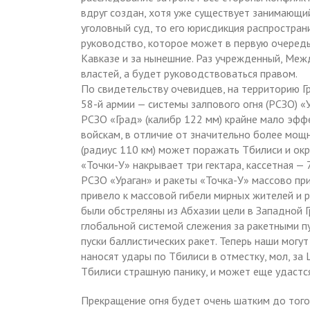
вдруг создан, хотя уже существует занимающ
уголовный суд, то его юрисдикция распростран
руководство, которое может в первую очередь
Кавказе и за нынешние. Раз учрежденный, Меж
властей, а будет руководствоваться правом.
По свидетельству очевидцев, на территорию Гр
58-й армии — системы залпового огня (РСЗО) «
РСЗО «Град» (калибр 122 мм) крайне мало эфф
войскам, в отличие от значительно более мощн
(радиус 110 км) может поражать Тбилиси и ок
«Точки-У» накрывает три гектара, кассетная — 7
РСЗО «Ураган» и ракеты «Точка-У» массово при
привело к массовой гибели мирных жителей и 
были обстреляны из Абхазии цели в Западной Г
глобальной системой слежения за ракетными пу
пуски баллистических ракет. Теперь наши могут
наносят удары по Тбилиси в отместку, мол, за
Тбилиси страшную панику, и может еще удастс
Прекращение огня будет очень шатким до того