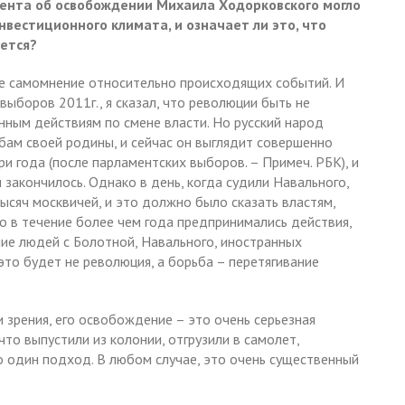
дента об освобождении Михаила Ходорковского могло
вестиционного климата, и означает ли это, что
яется?
кое самомнение относительно происходящих событий. И
выборов 2011г., я сказал, что революции быть не
нным действиям по смене власти. Но русский народ
дьбам своей родины, и сейчас он выглядит совершенно
и года (после парламентских выборов. – Примеч. РБК), и
закончилось. Однако в день, когда судили Навального,
ысяч москвичей, и это должно было сказать властям,
го в течение более чем года предпринимались действия,
ие людей с Болотной, Навального, иностранных
это будет не революция, а борьба – перетягивание
 зрения, его освобождение – это очень серьезная
что выпустили из колонии, отгрузили в самолет,
то один подход. В любом случае, это очень существенный