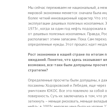
Мы сейчас переживаем не национальный, а межд
мировой экономики меняется: сначала была ин
более четкий инновационный характер. Что эт
эксплуатации дешевых полезных ископаемых. Э
1973г., когда за один год нефть подорожала в
от дешевых полезных ископаемых. Правда, Росс
располагают этими запасами. Пока. Сам перех
определенные нужды. Этот процесс идет медлен
Рост экономики в нашей стране по итогам 
ожиданий. Понятно, что здесь оказывают в
возможно, все-таки были допущены просче
стратегии?
Определенные просчеты были допущены, я даже 
посажены Ходорковский и Лебедев, еще через 
уничтожен ЮКОС. Все это повлекло за собой о
поверхность. Суть их заключалась в том, что у
затихнуть – меньше рисковать, меньше вклады
нефть: в 2003г. мировая цена была на уровне 27