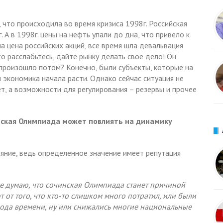
что происходила во время кризиса 1998г. Российская
А в 1998г. цены на нефть упали до дна, что привело к
 цена российских акций, все время шла девальвация
 то расслабьтесь, дайте рынку делать свое дело! Он
то произошло потом? Конечно, были субъекты, которые на
м экономика начала расти. Однако сейчас ситуация не
ет, а возможности для регулирования – резервы и прочее
инская Олимпиада может повлиять на динамику
яние, ведь определенное значение имеет репутация
не думаю, что сочинская Олимпиада станет причиной
т от того, что кто-то слишком много потратил, или были
ода времени, ну или снижались многие национальные