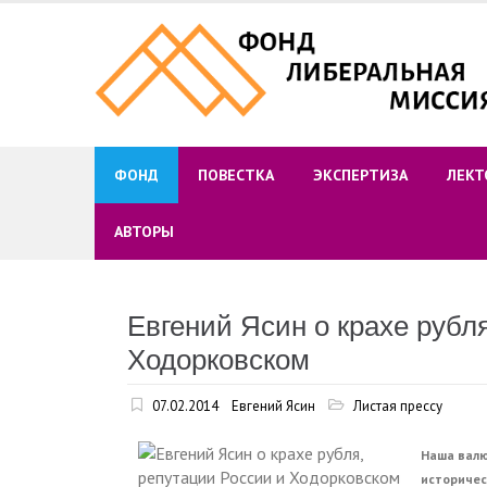
Skip
to
content
ФОНД
ПОВЕСТКА
ЭКСПЕРТИЗА
ЛЕКТ
АВТОРЫ
Евгений Ясин о крахе рубл
Ходорковском
07.02.2014
Евгений Ясин
Листая прессу
Наша валю
историческ