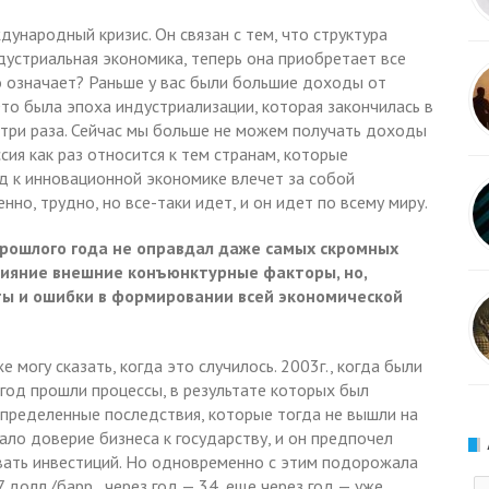
ународный кризис. Он связан с тем, что структура
дустриальная экономика, теперь она приобретает все
о означает? Раньше у вас были большие доходы от
то была эпоха индустриализации, которая закончилась в
 три раза. Сейчас мы больше не можем получать доходы
ия как раз относится к тем странам, которые
од к инновационной экономике влечет за собой
но, трудно, но все-таки идет, и он идет по всему миру.
прошлого года не оправдал даже самых скромных
лияние внешние конъюнктурные факторы, но,
ты и ошибки в формировании всей экономической
могу сказать, когда это случилось. 2003г., когда были
год прошли процессы, в результате которых был
пределенные последствия, которые тогда не вышли на
пало доверие бизнеса к государству, и он предпочел
вать инвестиций. Но одновременно с этим подорожала
 долл./барр., через год — 34, еще через год — уже