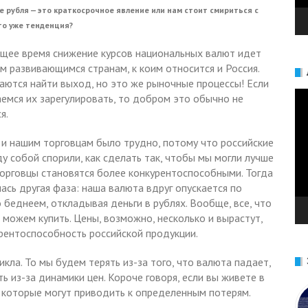
е рубля — это краткосрочное явление или нам стоит смириться с
это уже тенденция?
ящее время снижение курсов национальных валют идет
м развивающимся странам, к коим относится и Россия.
аются найти выход, но это же рыночные процессы! Если
Ви
емся их зарегулировать, то добром это обычно не
я.
 и нашим торговцам было трудно, потому что российские
 собой спорили, как сделать так, чтобы мы могли лучше
торговцы становятся более конкурентоспособными. Тогда
ась другая фаза: наша валюта вдруг опускается по
 беднеем, откладывая деньги в рублях. Вообще, все, что
 можем купить. Цены, возможно, несколько и вырастут,
рентоспособность российской продукции.
кла. То мы будем терять из-за того, что валюта падает,
ть из-за динамики цен. Короче говоря, если вы живете в
, которые могут приводить к определенным потерям.