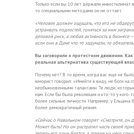
Только если вы 10 лет держали инвестклимат в
то специальными методами он не оттает.
«Человек должен ощущать, что его не обдерут,
устраивать подлостей, гоняться за ним заграни
деловой риск, а любая активность в бизнесе –
если они в Думе что-то задумали, то обязатель
Вы заговорили о протестном движении. Как
реальная альтернатива существующей вла
Почему нет? В то время, когда вас еще не было
юморист говорил: «Имейте в виду, не боги на г
необыкновенными талантами. Те люди, которые 
нам. Если бы была революция и кто-то у кого-
более сильные личности. Например, у Ельцина б
более демократичный режим.
«Сейчас о Навальном говорят: «Смотрите, он до
Может быть! Но он растратил часть своей прив
теперь его одни боятся, а другие на него сл