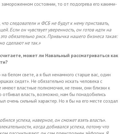
 замороженном состоянии, то от подогрева его какими-
 что следователи и ФСБ не будут к нему приставать,
цей. Если он чувствует уверенность, он готов идти на
 это обязательно риск. Привычка нашего бизнеса такая:
но сделают не так.»
 считаете, может ли Навальный рассматриваться как
сти?
 на белом свете, а я был ненамного старше вас, один
оршках сидят». Не обязательно искать человека с
имеют властные полномочия, не гении, они близки к
то отбивал власть, возможно, нам бы понадобились
ыл очень сильный характер. Но я бы на его месте создал
бился успеха, наверное, он сможет взять власть».
лекательности, когда добивался успеха, потому что
ишком рассчитывают, он сам преисполнен эйфории. Я