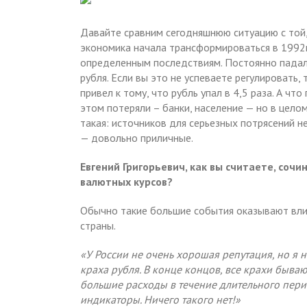
Давайте сравним сегодняшнюю ситуацию с той, 
экономика начала трансформироваться в 1992г. 
определенным последствиям. Постоянно падала
рубля. Если вы это не успеваете регулировать,
привел к тому, что рубль упал в 4,5 раза. А ч
этом потеряли – банки, население — но в цело
такая: источников для серьезных потрясений н
— довольно приличные.
Евгений Григорьевич, как вы считаете, соч
валютных курсов?
Обычно такие большие события оказывают вли
страны.
«У России не очень хорошая репутация, но я 
краха рубля. В конце концов, все крахи бываю
большие расходы в течение длительного пери
индикаторы. Ничего такого нет!»