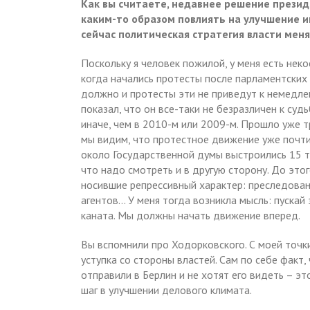
Как вы считаете, недавнее решение прези
каким-то образом повлиять на улучшение ин
сейчас политическая стратегия власти мен
Поскольку я человек пожилой, у меня есть не
когда начались протесты после парламентских 
должно и протесты эти не приведут к немедле
показал, что он все-таки не безразличен к су
иначе, чем в 2010-м или 2009-м. Прошло уже тр
мы видим, что протестное движение уже почти 
около Государственной думы выстроились 15 т
что надо смотреть и в другую сторону. До это
носившие репрессивный характер: преследован
агентов… У меня тогда возникла мысль: пускай 
каната. Мы должны начать движение вперед.
Вы вспомнили про Ходорковского. С моей точки
уступка со стороны властей. Сам по себе факт, 
отправили в Берлин и не хотят его видеть – э
шаг в улучшении делового климата.