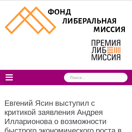
Skip
to
content
Найти:
Евгений Ясин выступил с
критикой заявления Андрея
Илларионова о возможности
быстрого экономического роста в