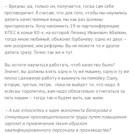
– Вредны, да, только он, получается, тогда сам себе
противоречит. Я считаю, что для того, чтобы мы научились
делать качественные вещи, мы как раз должны
притормозить. Хочу напомнить 19-ю партконференцию
КПСС в конце 80-х, на которой Леонид Иванович Абалкин,
тогда мною любимый, объяснял Горбачеву: одно из двух –
или ускорение, или реформы. Вы не можете то и другое
делать сразу. Точно так же и тут.
Вы хотите научиться работать, чтоб качество было?
Значит, вы должны взять одну и ту же машину, одну и ту же
плохо сделанную работу и выкинуть на помойку. Одну,
вторую, третью, пятую… пока не выйдет то, что надо. А
если вы торопитесь, вам надо обязательно отчитаться за
пять машин – тогда так и будем жить, как жили.
– А как относитесь к идее экономиста Белоусова о
стимуляции производительности труда путем повышения
зарплат и привлечения таким образом
квалифицированного персонала в производства?