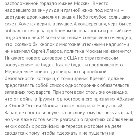
расположенной гораздо южнее Москвы. Вместо
надоевшего за зиму льда и грязной жижи под ногами —
цветущие дрок, камелия и вишня. Небо голубое, солнышко
сияет. Хочется верить в лучшее. А конференция, черт бы ее
побрал, посвящена проблемам безопасности и российским
подходам к ней. И всем участникам совершенно очевидно,
что, сколько бы кнопок с многозначительными надписями
ни нажимал Сергей Лавров, политика Москвы не изменится.
Никакого нового договора с США по стратегическим
вооружениям не будет. Как не будет и предложенного
Медведевым нового договора по европейской
безопасности, который, с точки зрения Кремля, должен
представлять собой список односторонних обязательств
западных государств. При этом всем столь же очевидно,
что от войны в Грузии и одностороннего признания Абхазии
и Южной Осетии Москва только выиграла. Напуганный
Запад не просто вернулся к пресловутому business as usual,
но уже даже готов вести разговор о гарантиях соблюдения
неких особых российских интересов (которые на деле
сводятся к тому, чтобы «держать и не пущать») на