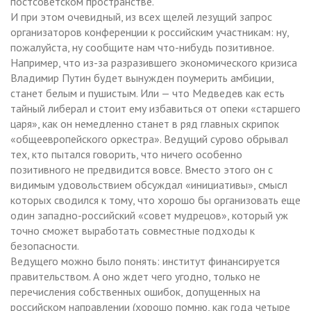
постсоветском пространстве.
И при этом очевидный, из всех щелей лезущий запрос
организаторов конференции к российским участникам: ну,
пожалуйста, ну сообщите нам что-нибудь позитивное.
Например, что из-за разразившего экономического кризиса
Владимир Путин будет вынужден поумерить амбиции,
станет белым и пушистым. Или — что Медведев как есть
тайный либерал и стоит ему избавиться от опеки «старшего
царя», как он немедленно станет в ряд главных скрипок
«общеевропейского оркестра». Ведущий сурово обрывал
тех, кто пытался говорить, что ничего особенно
позитивного не предвидится вовсе. Вместо этого он с
видимым удовольствием обсуждал «инициативы», смысл
которых сводился к тому, что хорошо бы организовать еще
один западно-российский «совет мудрецов», который уж
точно сможет выработать совместные подходы к
безопасности.
Ведущего можно было понять: институт финансируется
правительством. А оно ждет чего угодно, только не
перечисления собственных ошибок, допущенных на
российском направлении (хорошо помню, как года четыре