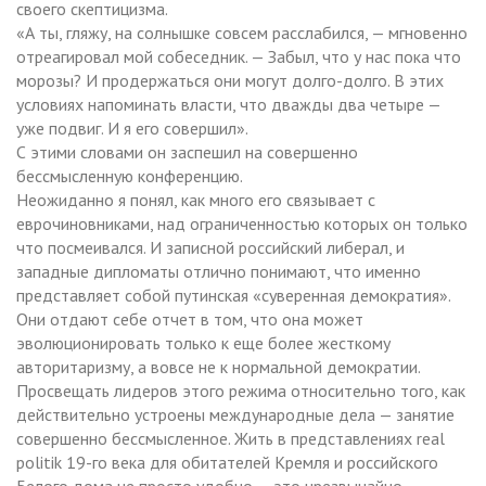
своего скептицизма.
«А ты, гляжу, на солнышке совсем расслабился, — мгновенно
отреагировал мой собеседник. — Забыл, что у нас пока что
морозы? И продержаться они могут долго-долго. В этих
условиях напоминать власти, что дважды два четыре —
уже подвиг. И я его совершил».
С этими словами он заспешил на совершенно
бессмысленную конференцию.
Неожиданно я понял, как много его связывает с
еврочиновниками, над ограниченностью которых он только
что посмеивался. И записной российский либерал, и
западные дипломаты отлично понимают, что именно
представляет собой путинская «суверенная демократия».
Они отдают себе отчет в том, что она может
эволюционировать только к еще более жесткому
авторитаризму, а вовсе не к нормальной демократии.
Просвещать лидеров этого режима относительно того, как
действительно устроены международные дела — занятие
совершенно бессмысленное. Жить в представлениях real
politik 19-го века для обитателей Кремля и российского
Белого дома не просто удобно — это чрезвычайно