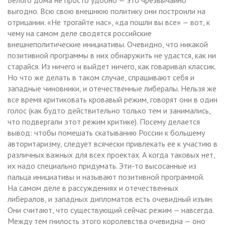
выгодно. Всю свою внешнюю политику они построили на
отрицании. «Не трогайте нас», «да пошли вы все» — вот, к
чему на самом деле сводятся российские
внешнеполитические инициативы. Очевидно, что никакой
позитивной программы в них обнаружить не удастся, как ни
старайся. Из ничего и выйдет ничего, как говаривал классик.
Но что же делать в таком случае, спрашивают себя и
западные чиновники, и отечественные либералы. Нельзя же
все время критиковать кровавый режим, говорят они в один
голос (как будто действительно только тем и занимались,
что подвергали этот режим критике). Посему делается
вывод: чтобы помешать скатыванию России к большему
авторитаризму, следует всячески привлекать ее к участию в
различных важных для всех проектах. А когда таковых нет,
их надо специально придумать. Эти-то высосанные из
пальца инициативы и называют позитивной программой.
На самом деле в рассуждениях и отечественных
либералов, и западных дипломатов есть очевидный изъян.
Они считают, что существующий сейчас режим — навсегда.
Между тем гнилость этого королевства очевидна — оно