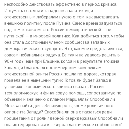
неспособно действовать эффективно в период кризиса.
И думать сегодня и западным аналитикам, и
отечественным либералам нужно о том, как выстраивать
внешнюю политику после Путина. Самое время задуматься
над тем, каково место России демократической — не
путинской — в мировой политике. Как добиться того, чтобы
она стала достойным членом сообщества западных
демократических государств. Это, как мне представляется,
совсем небанальная задача. Ее так и не удалось решить в
90-е годы еще при Ельцине, когда и в результате эгоизма
Запада, и благодаря постимперским комплексам
отечественной элиты Россия пошла по дороге, которая
привела ее в нынешний тупик. Готов ли будет Запад в
условиях экономического кризиса оказать России
технологическую и финансовую помощь, сопоставимую по
объемам и значению с планом Маршалла? Способна ли
Москва найти для себя иную роль, кроме роли вечного
оппонента Запада? Способна ли она отказаться ради
процветания от роли ядерной сверхдержавы? Способна ли
она интегрироваться в североатлантическое сообщество?