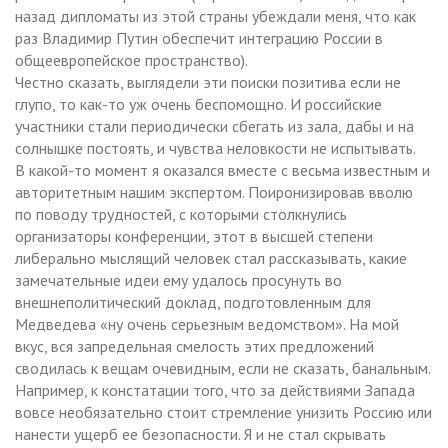
назад дипломаты из этой страны убеждали меня, что как
раз Владимир Путин обеспечит интеграцию России в
общеевропейское пространство).
Честно сказать, выглядели эти поиски позитива если не
глупо, то как-то уж очень беспомощно. И российские
участники стали периодически сбегать из зала, дабы и на
солнышке постоять, и чувства неловкости не испытывать.
В какой-то момент я оказался вместе с весьма известным и
авторитетным нашим экспертом. Поиронизировав вволю
по поводу трудностей, с которыми столкнулись
организаторы конференции, этот в высшей степени
либерально мыслящий человек стал рассказывать, какие
замечательные идеи ему удалось просунуть во
внешнеполитический доклад, подготовленным для
Медведева «ну очень серьезным ведомством». На мой
вкус, вся запредельная смелость этих предложений
сводилась к вещам очевидным, если не сказать, банальным.
Например, к констатации того, что за действиями Запада
вовсе необязательно стоит стремление унизить Россию или
нанести ущерб ее безопасности. Я и не стал скрывать