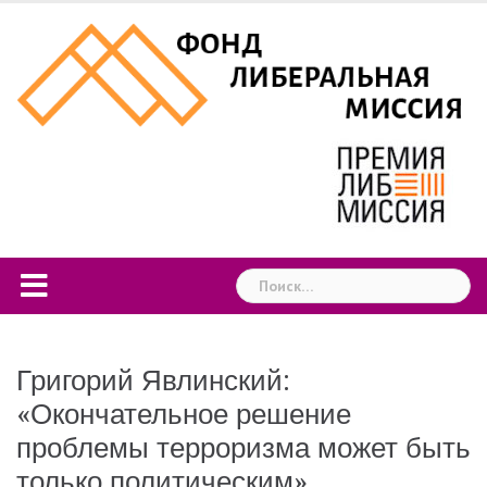
Skip
to
content
Найти:
Григорий Явлинский:
«Окончательное решение
проблемы терроризма может быть
только политическим»