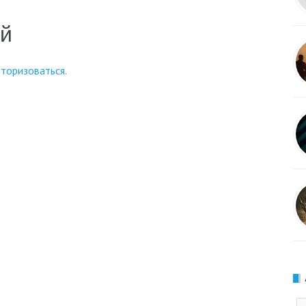
ий
вторизоваться
.