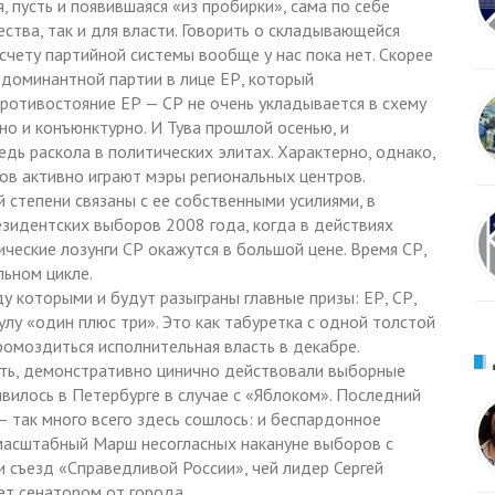
 пусть и появившаяся «из пробирки», сама по себе
ства, так и для власти. Говорить о складывающейся
счету партийной системы вообще у нас пока нет. Скорее
 доминантной партии в лице ЕР, который
противостояние ЕР — СР не очень укладывается в схему
но и конъюнктурно. И Тува прошлой осенью, и
едь раскола в политических элитах. Характерно, однако,
нов активно играют мэры региональных центров.
 степени связаны с ее собственными усилиями, в
езидентских выборов 2008 года, когда в действиях
ические лозунги СР окажутся в большой цене. Время СР,
ьном цикле.
у которыми и будут разыграны главные призы: ЕР, СР,
лу «один плюс три». Это как табуретка с одной толстой
ромоздиться исполнительная власть в декабре.
ать, демонстративно цинично действовали выборные
вилось в Петербурге в случае с «Яблоком». Последний
так много всего здесь сошлось: и беспардонное
 масштабный Марш несогласных накануне выборов с
 и съезд «Справедливой России», чей лидер Сергей
ет сенатором от города.