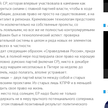
. СР, которая впервые участвовала в кампании как
риться силами с главной партией власти, чтобы в ходе
иции, доказав право не просто на существование, а на
литэлит в регионах. Кремлевским технологам предстояло
чти исключительно на собственные проекты, со
ть лояльными, но все же не полностью контролируемыми
Ви
Важен был и технологический аспект: проверка
тельной системы в целом и ряда новых ее элементов
всех» в частности.
ядят следующим образом. «Справедливая Россия», придя
олье, в полной мере подтвердила свое право на хорошую
ловно думских партий (включая СР), никто в декабре
ежду маршем несогласных в Питере за неделю до
мль, надо полагать, вполне устраивает.
 ниши — двух партий власти между собой и старых
левскими проектами. Из старых лишь КПРФ и в меньшей
ить свое право на жизнь.
а место под солнцем, ЕР надо было не только
держать не в меру прыткого потенциального соперника.
 в этом главный позитивный результат политического