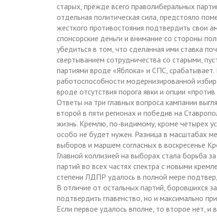
старых, прежде всего праволиберальных партий
отдельная политическая сила, предстояло поме
жесткого противостояния подтвердить свои амб
спонсорские деньги и внимание со стороны по
убедиться в том, что сделанная ими ставка по
свертыванием сотрудничества со старыми, пус
партиями вроде «Яблока» и СПС, срабатывает. 
работоспособности модернизированной избира
вроде отсутствия порога явки и опции «против 
Ответы на три главных вопроса кампании выгл
второй в пяти регионах и победив на Ставроп
жизнь. Кремлю, по-видимому, кроме четырех ус
особо не будет нужен. Разница в масштабах м
выборов и маршем согласных в воскресенье Кре
Главной коллизией на выборах стала борьба за
партий во всех частях спектра с новыми крем
степени ЛДПР удалось в полной мере подтверд
В отличие от остальных партий, боровшихся з
подтвердить главенство, но и максимально при
Если первое удалось вполне, то второе нет, и