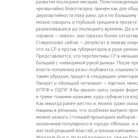
развития последних месяцев. Политконкуренция,
чрезвычайно благотворна, причем как для обще
двухпартийности пока рано, да и по большому 
можно говорить о глубокой трещине в проекте
реализовывался до последнего времени. Да и 
«правое — левое», оно гораздо более ситуатив
Ставрополье сейчас — результат в первую очер
что за СР и против губернаторов в ряде регио
Представляется, что перспективы СР в меньшей
большей с «невидимой рукой рынка». После пр
власти популизма резко поубавится, социалист
таким образом, придет в следующем электорал
Говорят о «большой четверке» — партиях, межд
КПРФ и ЛДПР. Я бы увидел здесь скорее форму
и тремя тонкими ножками, куда собирается взг
Как никогда ранее жестко и, можно даже сказ
машины в регионах, что особенно выпукло проя
можно назвать столицей прошедших выборов — 
исключение популярного в городе «Яблока», и
жесткой реакцией властей, и грязная кампания,
Миронов был и, по всей видимости, уже не буд