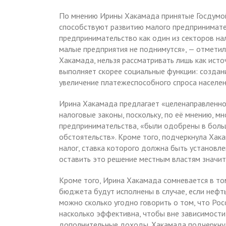
По мнению Ирины Хакамада принятые Госдумой
способствуют развитию малого предпринимате
предпринимательство как один из секторов на
малые предприятия не поднимутся», — отметил
Хакамада, нельзя рассматривать лишь как исто
выполняет скорее социальные функции: создан
увеличение платежеспособного спроса населен
Ирина Хакамада предлагает «целенаправленно
налоговые законы, поскольку, по её мнению, мн
предпринимательства, «были одобрены в боль
обстоятельств». Кроме того, подчеркнула Хак
налог, ставка которого должна быть установле
оставить это решение местным властям значит
Кроме того, Ирина Хакамада сомневается в т
бюджета будут исполнены в случае, если нефт
можно сколько угодно говорить о том, что Рос
насколько эффективна, чтобы вне зависимости
дополнительные доходы. Хакамада подчеркнул