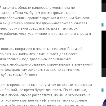
 законы в области налогообложения пока не
льства. «Пока мы будем рассматривать малое
логообложения наравне с крупным и средним бизнесом,
а вице-спикер. Малое предпринимательство, считает
чник поступления средств в бюджет, так как он
Ви
ие рабочих мест, увеличение инвестиционного спроса и
ия.
 вносить поправки» в принятые недавно Госдумой
огие из них, например, отмена льгот для малого
шой спешке и под давлением политических
амада, необходимо серьезно корректировать вмененный
на федеральным законом, так как, по ее мнению,
 «убить малый бизнес».
ом, что представленные депутатам основные параметры
ь в ближайшее время будет дешеветь. По её мнению,
сия в любом случае расплатится, но наша экономика не
 от конъюнктуры цен на нефть иметь такие огромные
а, что бюджет может быть нереалистичным, если