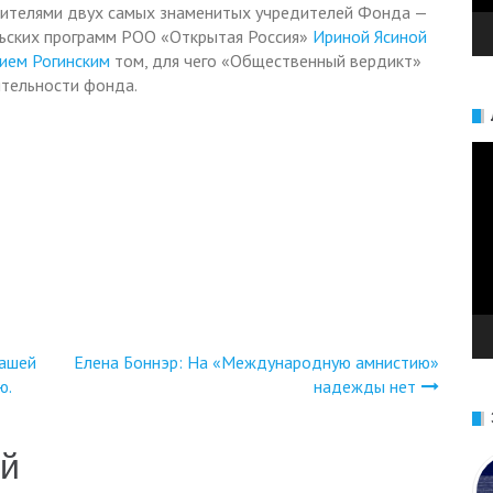
авителями двух самых знаменитых учредителей Фонда —
льских программ РОО «Открытая Россия»
Ириной Ясиной
ием Рогинским
том, для чего «Общественный вердикт»
ятельности фонда.
Ви
нашей
Елена Боннэр: На «Международную амнистию»
ю.
надежды нет
ий