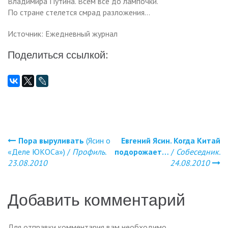
Владимира Путина. Всем все до лампочки.
По стране стелется смрад разложения…
Источник: Ежедневный журнал
Поделиться ссылкой:
Пора выруливать
(Ясин о
Евгений Ясин. Когда Китай
Навигация
«Деле ЮКОСа») /
Профиль.
подорожает…
/
Собеседник.
23.08.2010
24.08.2010
по
записям
Добавить комментарий
Для отправки комментария вам необходимо