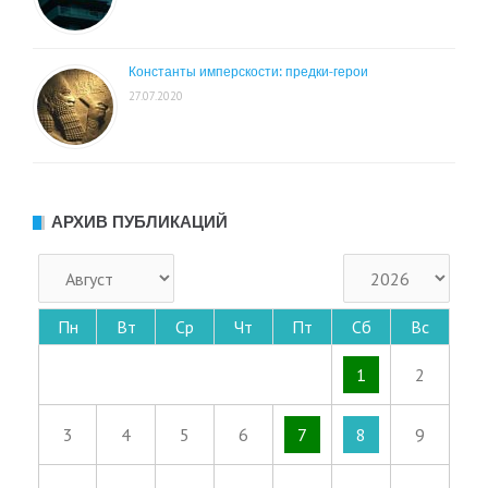
Константы имперскости: предки-герои
27.07.2020
АРХИВ ПУБЛИКАЦИЙ
Пн
Вт
Ср
Чт
Пт
Сб
Вс
1
2
3
4
5
6
7
8
9