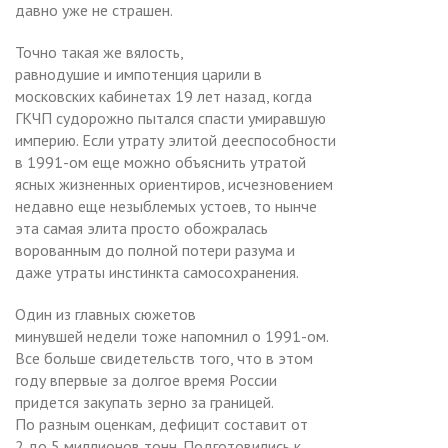
давно уже не страшен.
Точно такая же вялость,
равнодушие и импотенция царили в
московских кабинетах 19 лет назад, когда
ГКЧП судорожно пытался спасти умиравшую
империю. Если утрату элитой дееспособности
в 1991-ом еще можно объяснить утратой
ясных жизненных ориентиров, исчезновением
недавно еще незыблемых устоев, то нынче
эта самая элита просто обожралась
ворованным до полной потери разума и
даже утраты инстинкта самосохранения.
Один из главных сюжетов
минувшей недели тоже напомнил о 1991-ом.
Все больше свидетельств того, что в этом
году впервые за долгое время России
придется закупать зерно за границей.
По разным оценкам, дефицит составит от
2 до 5 миллионов тонн. Подготовились к