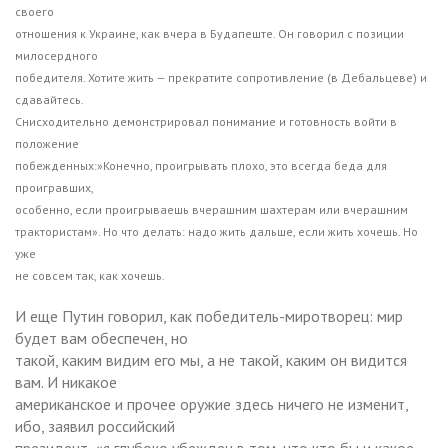
своего
отношения к Украине, как вчера в Будапеште. Он говорил с позиции
милосердного
победителя. Хотите жить — прекратите сопротивление (в Дебальцеве) и
сдавайтесь.
Снисходительно демонстрировал понимание и готовность войти в
положение
побежденных:»Конечно, проигрывать плохо, это всегда беда для
проигравших,
особенно, если проигрываешь вчерашним шахтерам или вчерашним
трактористам». Но что делать: надо жить дальше, если жить хочешь. Но
уже
не совсем так, как хочешь.
И еще Путин говорил, как победитель-миротворец: мир
будет вам обеспечен, но
такой, каким видим его мы, а не такой, каким он видится
вам. И никакое
американское и прочее оружие здесь ничего не изменит,
ибо, заявил российский
президент, «я глубоко убежден в том, что кто бы и какое