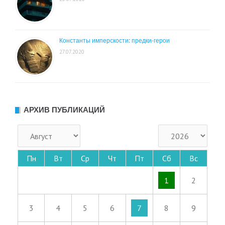
Константы имперскости: предки-герои
27.07.2020
АРХИВ ПУБЛИКАЦИЙ
Пн
Вт
Ср
Чт
Пт
Сб
Вс
1
2
3
4
5
6
7
8
9