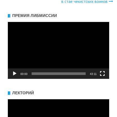
Навигация
в стае чекистских воинов
по
ПРЕМИЯ ЛИБМИССИИ
записям
Видеоплеер
00:00
43:11
ЛЕКТОРИЙ
Видеоплеер