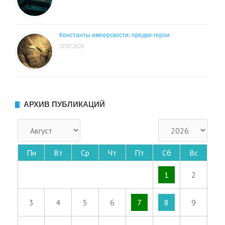
Константы имперскости: предки-герои
27.07.2020
АРХИВ ПУБЛИКАЦИЙ
Пн
Вт
Ср
Чт
Пт
Сб
Вс
1
2
3
4
5
6
7
8
9