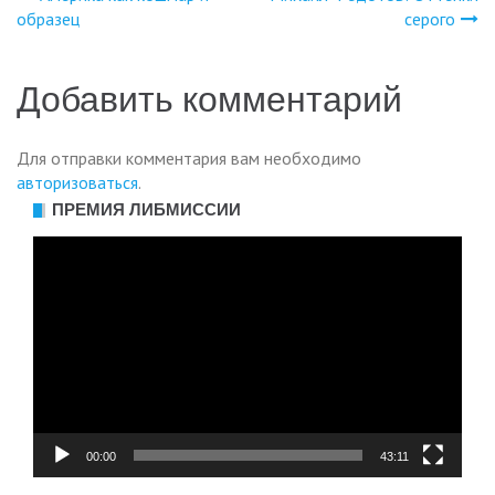
Навигация
образец
серого
по
Добавить комментарий
записям
Для отправки комментария вам необходимо
авторизоваться
.
ПРЕМИЯ ЛИБМИССИИ
Видеоплеер
00:00
43:11