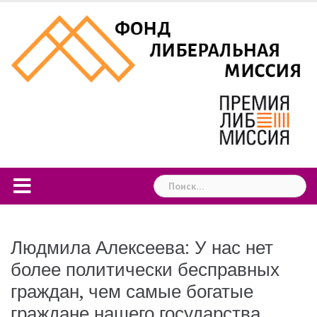
Skip
to
content
Найти:
Людмила Алексеева: У нас нет
более политически бесправных
граждан, чем самые богатые
граждане нашего государства.