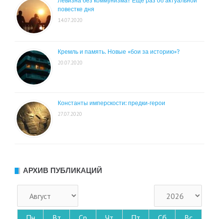
Левизна без коммунизма? Ещё раз об актуальной
повестке дня
14.07.2020
Кремль и память. Новые «бои за историю»?
20.07.2020
Константы имперскости: предки-герои
27.07.2020
АРХИВ ПУБЛИКАЦИЙ
Пн
Вт
Ср
Чт
Пт
Сб
Вс