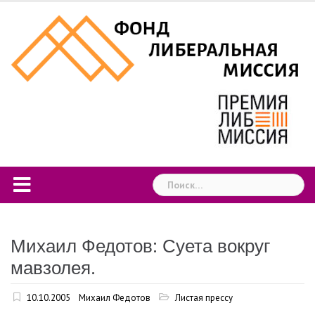
Skip
to
content
Найти:
Михаил Федотов: Суета вокруг
мавзолея.
10.10.2005
Михаил Федотов
Листая прессу